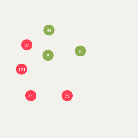
94
37
8
8
121
41
79