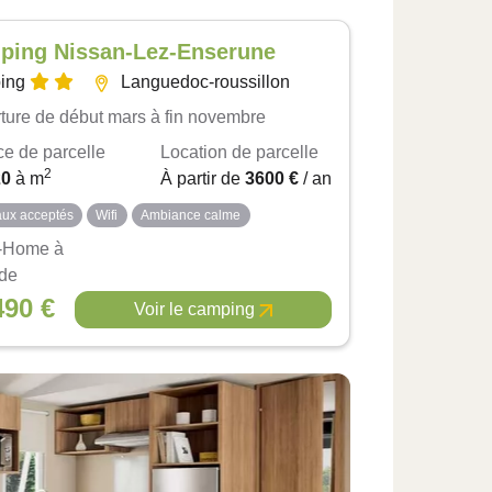
ping Nissan-Lez-Enserune
ing
Languedoc-roussillon
ture de début mars à fin novembre
ce de parcelle
Location de parcelle
2
20
à
m
À partir de
3600 €
/ an
ux acceptés
Wifi
Ambiance calme
-Home à
 de
490 €
Voir le camping