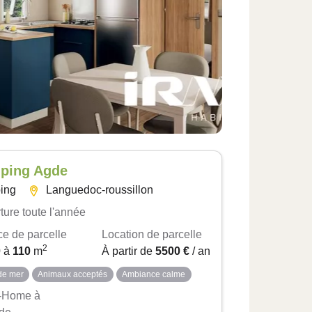
ping Agde
ing
Languedoc-roussillon
ture toute l'année
ce de parcelle
Location de parcelle
2
0
à
110
m
À partir de
5500 €
/ an
de mer
Animaux acceptés
Ambiance calme
-Home à