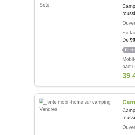
Camp
roussi
Ouver
Surfa
De
9
Bord 
Mobil
partir
39 
Cam
Camp
roussi
Ouver