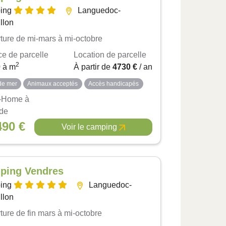
ing
Languedoc-
llon
ture de mi-mars à mi-octobre
ce de parcelle
Location de parcelle
2
0
à
m
À partir de
4730 €
/ an
de mer
Animaux acceptés
Accès handicapés
-Home à
 de
490 €
Voir le camping
ping Vendres
ing
Languedoc-
llon
ture de fin mars à mi-octobre