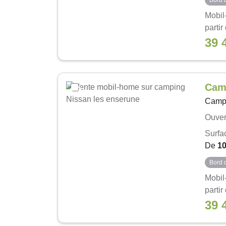
Bord 
Mobil
partir
39 
Cam
Camp
Ouver
Surfa
De
1
Bord 
Mobil
partir
39 