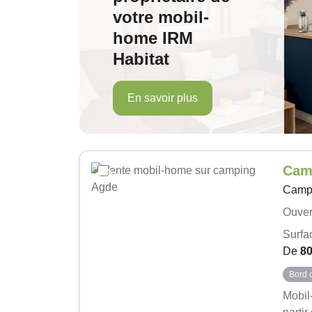
votre mobil-
home IRM
Habitat
En savoir plus
Cam
Camp
Ouver
Surfa
De
8
Bord 
Mobil