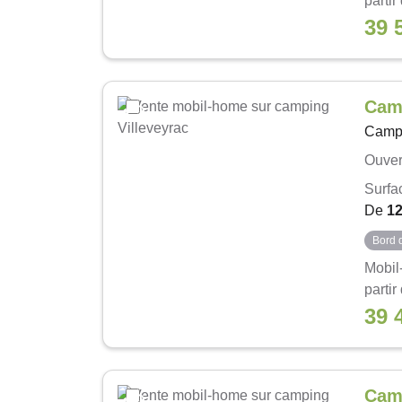
partir
39 
Camp
Camp
Ouver
Surfa
De
1
Bord 
Mobil
partir
39 
Cam