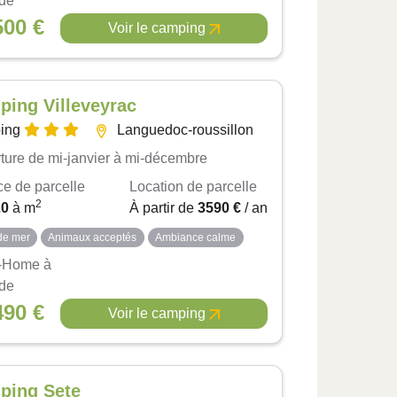
 de
500 €
Voir le camping
ing Villeveyrac
ing
Languedoc-roussillon
ture de mi-janvier à mi-décembre
ce de parcelle
Location de parcelle
2
20
à
m
À partir de
3590 €
/ an
de mer
Animaux acceptés
Ambiance calme
-Home à
 de
490 €
Voir le camping
ping Sete