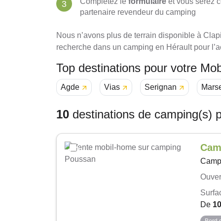
Complétez le
formulaire
et vous serez c
partenaire revendeur du camping
Nous n’avons plus de terrain disponible à Clap
recherche dans un camping en Hérault pour l’ac
Top destinations pour votre Mo
Agde
Vias
Serignan
Marse
10
destinations de camping(s) 
Cam
Camp
Ouvert
Surfa
De
1