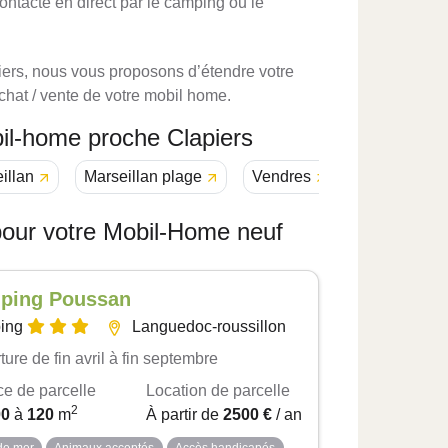
ontacté en direct par le camping ou le
iers, nous vous proposons d’étendre votre
hat / vente de votre mobil home.
bil-home proche Clapiers
illan
Marseillan plage
Vendres
Valras plag
pour votre Mobil-Home neuf
ping Poussan
ing
Languedoc-roussillon
ure de fin avril à fin septembre
ce de parcelle
Location de parcelle
2
00
à
120
m
À partir de
2500 €
/ an