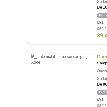
Surfa
De
1
Bord 
Mobil
partir
39 
Cam
Camp
Ouver
Surfa
De
9
Bord 
Mobil
partir