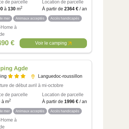
ce de parcelle
Location de parcelle
2
00
à
130
m
À partir de
2364 €
/ an
de mer
Animaux acceptés
Accès handicapés
-Home à
 de
490 €
Voir le camping
ping Agde
ing
Languedoc-roussillon
ture de début avril à mi-octobre
ce de parcelle
Location de parcelle
2
0
à
m
À partir de
1996 €
/ an
de mer
Animaux acceptés
Accès handicapés
-Home à
 de