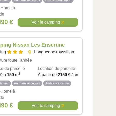
de mer
Animaux acceptés
Accès handicapés
-Home à
 de
490 €
Voir le camping
ping Nissan Les Enserune
ing
Languedoc-roussillon
ture toute l'année
ce de parcelle
Location de parcelle
2
00
à
150
m
À partir de
2150 €
/ an
de mer
Animaux acceptés
Ambiance calme
-Home à
 de
490 €
Voir le camping