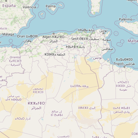
A propos
Qui sommes-nous ?
Actualités
sur
Nos partenaires
Notre réseau
 sur
Nos campings
Blog
 sur
Espace revendeur
 sur
g 5
ng