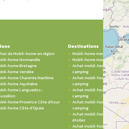
ions
Destinations
hat de Mobil-home en région
Mobil-home mer
bil-home Normandie
Mobil-home montagne
bil-home Bretagne
Achat mobil-home 1 chambre 
bil-home Vendée
camping
bil-home Charente Maritime
Achat mobil-home 2 chambres
bil-home Aquitaine
camping
bil-home Languedoc-
Achat mobil-home 3 chambres
ussillon
camping
bil-home Provence Côte d'Azur
Achat mobil-home 4 chambres
bil-home Côte d'Opale
camping
Achat mobil-home sur campin
étoiles
Achat mobil-home sur campi