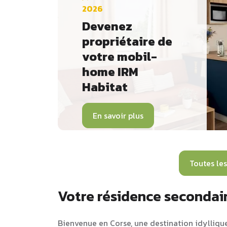
2026
Devenez
propriétaire de
votre mobil-
home IRM
Habitat
En savoir plus
Toutes les
Votre résidence secondai
Bienvenue en Corse, une destination idyllique 