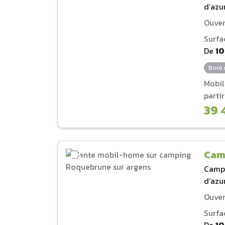
d‘azu
Ouver
Surfa
De
1
Bord 
Mobi
parti
39 
Cam
Camp
d‘azu
Ouver
Surfa
De
1