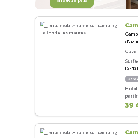
En savoir plus
Cam
Camp
d‘azu
Ouver
Surfa
De
12
Bord 
Mobi
parti
39 
Cam