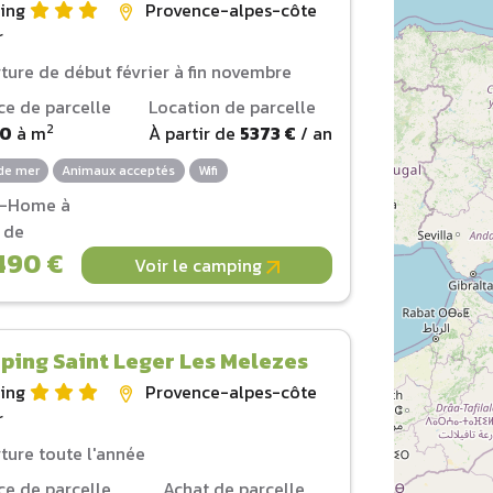
ing
Provence-alpes-côte
r
ture de début février à fin novembre
ce de parcelle
Location de parcelle
2
00
à
m
À partir de
5373 €
/ an
de mer
Animaux acceptés
Wifi
l-Home à
r de
490 €
Voir le camping
ing Saint Leger Les Melezes
ing
Provence-alpes-côte
r
ture toute l'année
ce de parcelle
Achat de parcelle