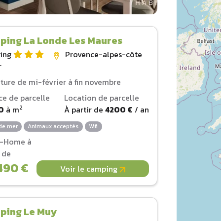
ping La Londe Les Maures
ing
Provence-alpes-côte
r
ture de mi-février à fin novembre
ce de parcelle
Location de parcelle
2
0
à
m
À partir de
4200 €
/ an
de mer
Animaux acceptés
Wifi
l-Home à
r de
490 €
Voir le camping
ping Le Muy