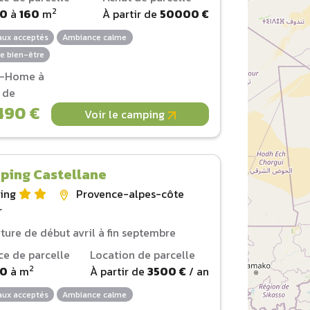
2
00
à
160
m
À partir de
50000 €
ux acceptés
Ambiance calme
e bien-être
l-Home à
r de
490 €
Voir le camping
ping Castellane
ing
Provence-alpes-côte
r
ture de début avril à fin septembre
ce de parcelle
Location de parcelle
2
00
à
m
À partir de
3500 €
/ an
ux acceptés
Ambiance calme