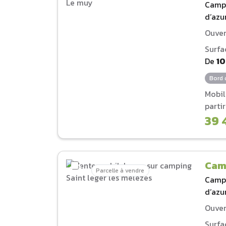
Camp
d‘azu
Ouver
Surfa
De
1
Bord 
Mobi
parti
39 
Camp
Parcelle à vendre
Camp
d‘azu
Ouver
Surfa