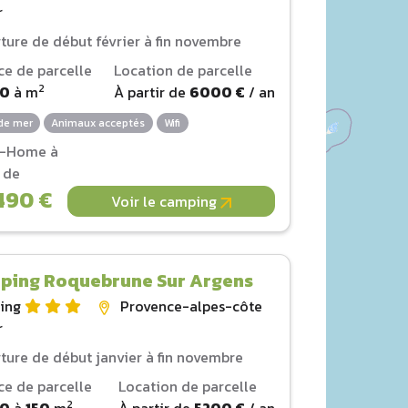
r
ture de début février à fin novembre
ce de parcelle
Location de parcelle
2
00
à
m
À partir de
6000 €
/ an
de mer
Animaux acceptés
Wifi
l-Home à
r de
490 €
Voir le camping
ping Roquebrune Sur Argens
ing
Provence-alpes-côte
r
ture de début janvier à fin novembre
ce de parcelle
Location de parcelle
2
00
à
150
m
À partir de
5200 €
/ an