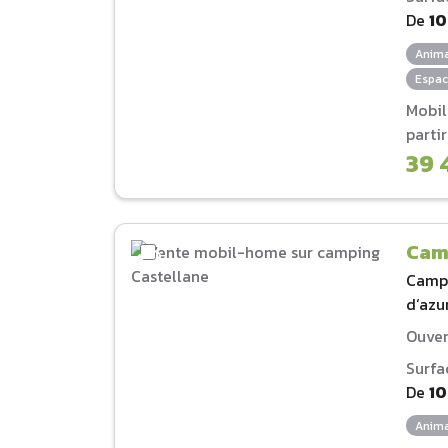
De
1
Anima
Espac
Mobi
parti
39 
Cam
Camp
d‘azu
Ouver
Surfa
De
1
Anima