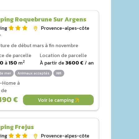
ping Roquebrune Sur Argens
ing
Provence-alpes-côte
r
ture de début mars à fin novembre
ce de parcelle
Location de parcelle
2
00
à
150
m
À partir de
3600 €
/ an
de mer
Animaux acceptés
Wifi
l-Home à
r de
490 €
Voir le camping
ping Frejus
ing
Provence-alpes-côte