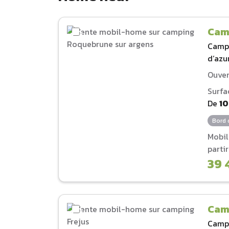
Cam
Camp
d‘azu
Ouver
Surfa
De
1
Bord 
Mobi
parti
39 
Cam
Camp