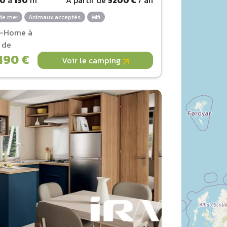
de mer
Animaux acceptés
Wifi
l-Home à
r de
490 €
Voir le camping