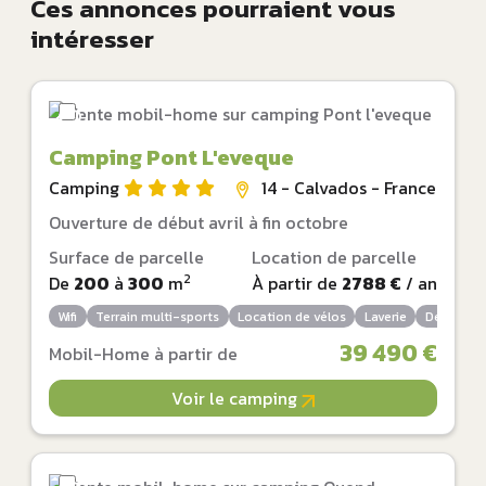
Ces annonces pourraient vous
intéresser
Camping Pont L'eveque
Camping
14 - Calvados - France
Ouverture de début avril à fin octobre
Surface de parcelle
Location de parcelle
2
De
200
à
300
m
À partir de
2788 €
/ an
Wifi
Terrain multi-sports
Location de vélos
Laverie
Dépôt de 
39 490 €
Mobil-Home à partir de
Voir le camping