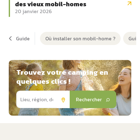
des vieux mobil-homes
20 janvier 2026
Guide
Où installer son mobil-home ?
Guid
Trouvez votre camping en
quelques clics !
Rechercher