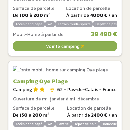
Surface de parcelle
Location de parcelle
2
De
100
à
200
m
À partir de
4000 €
/ an
Accès handicapé
Wifi
Terrain multi-sports
Dépôt de pain
Bar
39 490 €
Mobil-Home à partir de
Voir le camping
Camping Oye Plage
Camping
62 - Pas-de-Calais - France
Ouverture de mi-janvier à mi-décembre
Surface de parcelle
Location de parcelle
2
De
150
à
200
m
À partir de
2400 €
/ an
Accès handicapé
Wifi
Laverie
Dépôt de pain
Barbecue autoris