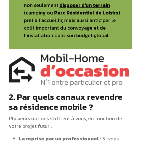
non seulement
disposer d'un terrain
(camping ou
Parc Résidentiel de Loisirs
)
prêt à l'accueillir, mais aussi anticiper le
coût important du convoyage et de
l'installation dans son budget global.
2. Par quels canaux revendre
sa résidence mobile ?
Plusieurs options s'offrent à vous, en fonction de
votre projet futur :
La reprise par un professionnel :
Si vous