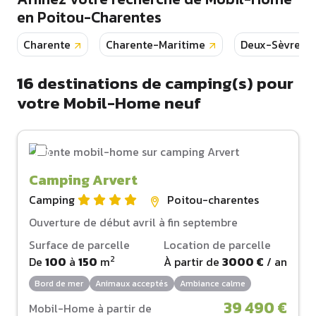
en Poitou-Charentes
Charente
Charente-Maritime
Deux-Sèvres
16
destinations de camping(s) pour
votre Mobil-Home neuf
Camping Arvert
Camping
Poitou-charentes
Ouverture de début avril à fin septembre
Surface de parcelle
Location de parcelle
2
De
100
à
150
m
À partir de
3000 €
/ an
Bord de mer
Animaux acceptés
Ambiance calme
39 490 €
Mobil-Home à partir de