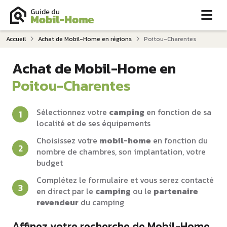
Me
Accueil
Achat de Mobil-Home en régions
Poitou-Charentes
Achat de Mobil-Home en
Poitou-Charentes
Sélectionnez votre
camping
en fonction de sa
localité et de ses équipements
Choisissez votre
mobil-home
en fonction du
nombre de chambres, son implantation, votre
budget
Complétez le formulaire et vous serez contacté
en direct par le
camping
ou le
partenaire
revendeur
du camping
Affinez votre recherche de Mobil-Home