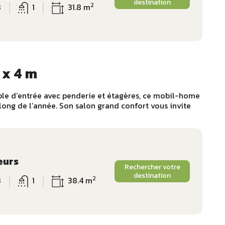
destination
2
8
1
31.8 m
 x 4 m
le d’entrée avec penderie et étagères, ce mobil-home
 long de l’année. Son salon grand confort vous invite
eurs
Rechercher votre
destination
2
8
1
38.4 m