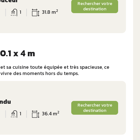
Rechercher votre
destination
2
6
1
31.8 m
0.1 x 4 m
et sa cuisine toute équipée et très spacieuse, ce
r vivre des moments hors du temps.
endu
Rechercher votre
destination
2
6
1
36.4 m