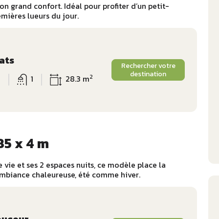
 grand confort. Idéal pour profiter d’un petit-
emières lueurs du jour.
ats
Rechercher votre
destination
2
6
1
28.3 m
85 x 4 m
 vie et ses 2 espaces nuits, ce modèle place la
ambiance chaleureuse, été comme hiver.
ouceur