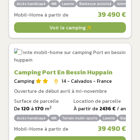
Accès handicapé
Wifi
Laverie
Barbecue autorisé
Animaux auto
39 490 €
Mobil-Home à partir de
Voir le camping
Camping Port En Bessin Huppain
Camping
14 - Calvados - France
Ouverture de début avril à mi-novembre
Surface de parcelle
Location de parcelle
2
De
120
à
170
m
À partir de
2436 €
/ an
Accès handicapé
Wifi
Terrain multi-sports
Laverie
Barbecue a
39 490 €
Mobil-Home à partir de