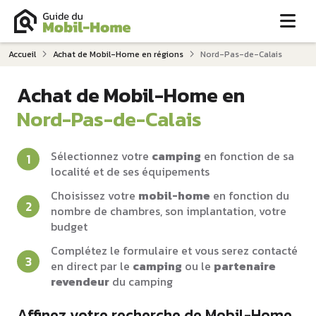
Me
Accueil
Achat de Mobil-Home en régions
Nord-Pas-de-Calais
Achat de Mobil-Home en
Nord-Pas-de-Calais
Sélectionnez votre
camping
en fonction de sa
localité et de ses équipements
Choisissez votre
mobil-home
en fonction du
nombre de chambres, son implantation, votre
budget
Complétez le formulaire et vous serez contacté
en direct par le
camping
ou le
partenaire
revendeur
du camping
Affinez votre recherche de Mobil-Home