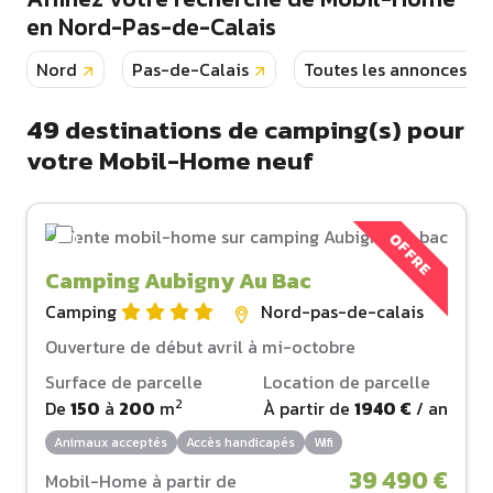
en Nord-Pas-de-Calais
Nord
Pas-de-Calais
Toutes les annonces
49
destinations de camping(s) pour
votre Mobil-Home neuf
OFFRE
Camping Aubigny Au Bac
Camping
Nord-pas-de-calais
Ouverture de début avril à mi-octobre
Surface de parcelle
Location de parcelle
2
De
150
à
200
m
À partir de
1940 €
/ an
Animaux acceptés
Accès handicapés
Wifi
39 490 €
Mobil-Home à partir de