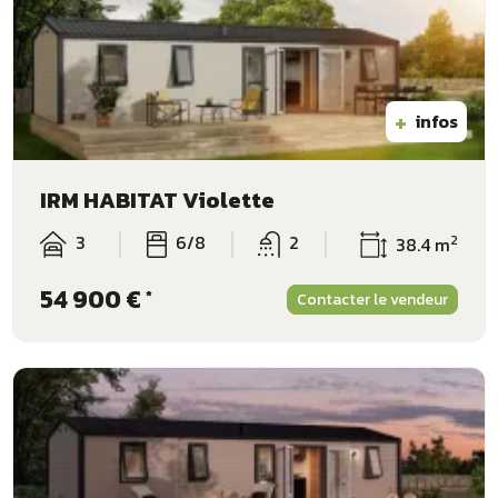
+
infos
IRM HABITAT Violette
3
6/8
2
2
38.4 m
54 900 €
*
Contacter le vendeur