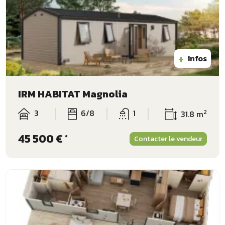
+
infos
IRM HABITAT Magnolia
3
6/8
1
2
31.8 m
45 500 €
*
Contacter le vendeur