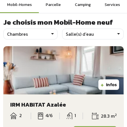
Mobil-Homes
Parcelle
Camping
Services
Je choisis mon Mobil-Home neuf
Chambres
Salle(s) d’eau
+
infos
IRM HABITAT Azalée
2
4/6
1
2
28.3 m