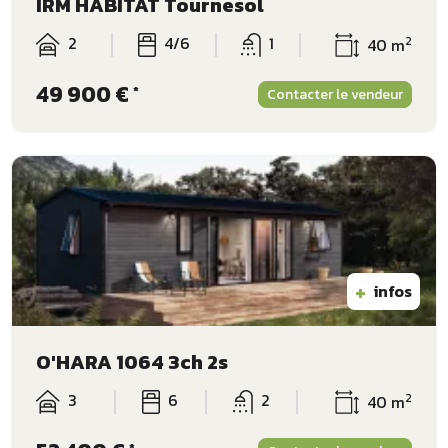
IRM HABITAT Tournesol
2
4/6
1
2
40 m
49 900 €
*
Contacter le vendeur
+
infos
O'HARA 1064 3ch 2s
3
6
2
2
40 m
*