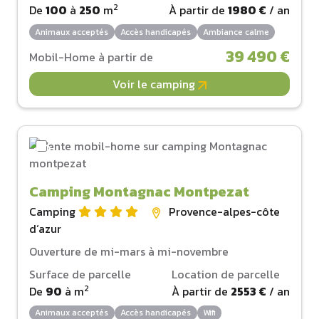
2
De
100
à
250
m
À partir de
1980 €
/ an
Animaux acceptés
Accès handicapés
Ambiance calme
39 490 €
Mobil-Home à partir de
Voir le camping
Camping Montagnac Montpezat
Camping
Provence-alpes-côte
d‘azur
Ouverture de mi-mars à mi-novembre
Surface de parcelle
Location de parcelle
2
De
90
à
m
À partir de
2553 €
/ an
Animaux acceptés
Accès handicapés
Wifi