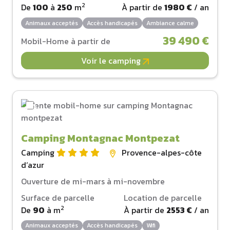
2
De
100
à
250
m
À partir de
1980 €
/ an
Animaux acceptés
Accès handicapés
Ambiance calme
39 490 €
Mobil-Home à partir de
Voir le camping
Camping Montagnac Montpezat
Camping
Provence-alpes-côte
d‘azur
Ouverture de mi-mars à mi-novembre
Surface de parcelle
Location de parcelle
2
De
90
à
m
À partir de
2553 €
/ an
Animaux acceptés
Accès handicapés
Wifi