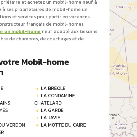
opriétaire et achetez un mobil-home neuf à
 à ses propriétaires de mobil-home un
ons et services pour partir en vacances
 constructeur français de mobil-homes
er un mobil-home
neuf, adapté aux besoins
ombre de chambres, de couchages et de
 votre Mobil-home
n
NE
LA BREOLE
LA CONDAMINE
BAINS
CHATELARD
YES
LA GARDE
LA JAVIE
DU VERDON
LA MOTTE DU CAIRE
ER