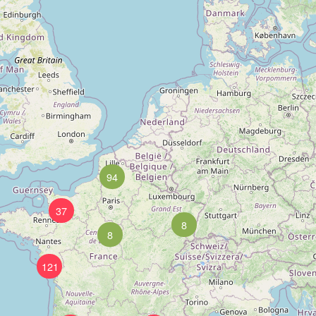
94
37
8
8
121