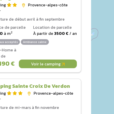
ing
Provence-alpes-côte
r
ture de début avril à fin septembre
ce de parcelle
Location de parcelle
2
00
à
m
À partir de
3500 €
/ an
ux acceptés
Ambiance calme
l-Home à
r de
490 €
Voir le camping
ping Sainte Croix De Verdon
ing
Provence-alpes-côte
r
ture de mi-mars à fin novembre