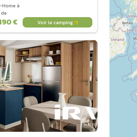
l-Home à
r de
490 €
Voir le camping