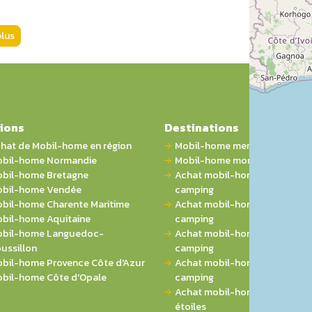
plus
ions
Destinations
hat de Mobil-home en région
Mobil-home mer
bil-home Normandie
Mobil-home montagne
bil-home Bretagne
Achat mobil-home 1 chambre 
bil-home Vendée
camping
bil-home Charente Maritime
Achat mobil-home 2 chambres
bil-home Aquitaine
camping
bil-home Languedoc-
Achat mobil-home 3 chambres
ussillon
camping
bil-home Provence Côte d'Azur
Achat mobil-home 4 chambres
bil-home Côte d'Opale
camping
Achat mobil-home sur campin
étoiles