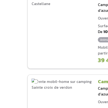
Camp
d‘azu
Ouver
Surfa
De
1
Anima
Mobi
parti
39 
Cam
Camp
d‘azu
Ouver