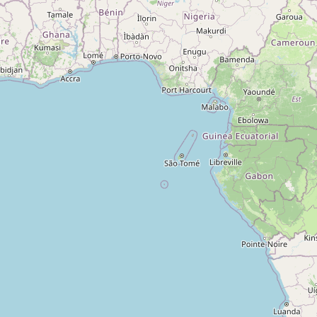
A propos
Qui sommes-nous ?
Actualités
sur
Nos partenaires
Notre réseau
 sur
Nos campings
Blog
 sur
Espace revendeur
 sur
g 5