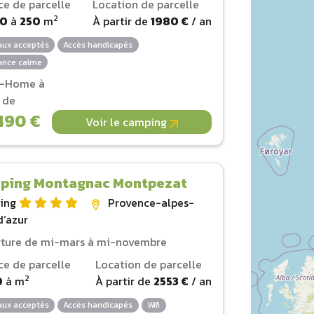
ce de parcelle
Location de parcelle
2
00
à
250
m
À partir de
1980 €
/ an
ux acceptés
Accès handicapés
nce calme
l-Home à
r de
490 €
Voir le camping
ping Montagnac Montpezat
ing
Provence-alpes-
d‘azur
ture de mi-mars à mi-novembre
ce de parcelle
Location de parcelle
2
0
à
m
À partir de
2553 €
/ an
ux acceptés
Accès handicapés
Wifi