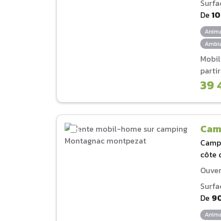
Surfa
De
1
Anima
Ambia
Mobi
parti
39 
Cam
Camp
côte 
Ouver
Surfa
De
9
Anima