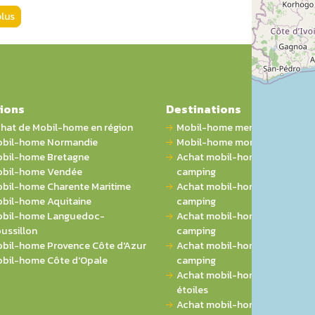
plus
ions
Destinations
hat de Mobil-home en région
Mobil-home mer
bil-home Normandie
Mobil-home montagne
bil-home Bretagne
Achat mobil-home 1 chambre 
bil-home Vendée
camping
bil-home Charente Maritime
Achat mobil-home 2 chambres
bil-home Aquitaine
camping
bil-home Languedoc-
Achat mobil-home 3 chambres
ussillon
camping
bil-home Provence Côte d'Azur
Achat mobil-home 4 chambres
bil-home Côte d'Opale
camping
Achat mobil-home sur campin
étoiles
Achat mobil-home sur campi