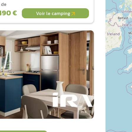
r de
490 €
Voir le camping