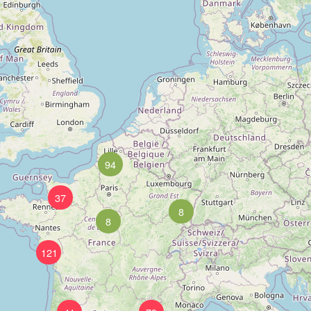
94
37
8
8
121