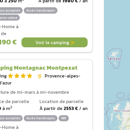
00
à
250
m
À partir de
1980 €
/ an
ux acceptés
Accès handicapés
nce calme
l-Home à
r de
490 €
Voir le camping
ping Montagnac Montpezat
ing
Provence-alpes-
d‘azur
ture de mi-mars à mi-novembre
ce de parcelle
Location de parcelle
2
0
à
m
À partir de
2553 €
/ an
ux acceptés
Accès handicapés
Wifi
l-Home à