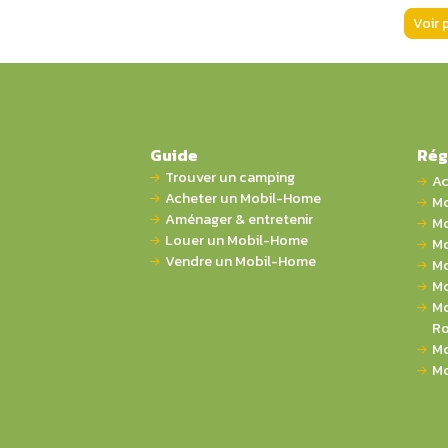
Voir 
Guide
Rég
Trouver un camping
Ac
Acheter un Mobil-Home
Mo
Aménager & entretenir
Mo
Louer un Mobil-Home
Mo
Vendre un Mobil-Home
Mo
Mo
Mo
Ro
Mo
Mo