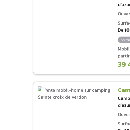
d‘azu
Ouver
Surfa
De
1
Anima
Mobi
parti
39 
Cam
Camp
d‘azu
Ouver
Surfa