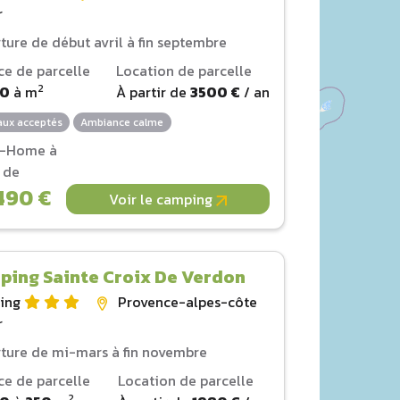
r
ture de début avril à fin septembre
ce de parcelle
Location de parcelle
2
00
à
m
À partir de
3500 €
/ an
ux acceptés
Ambiance calme
l-Home à
r de
490 €
Voir le camping
ping Sainte Croix De Verdon
ing
Provence-alpes-côte
r
ture de mi-mars à fin novembre
ce de parcelle
Location de parcelle
2