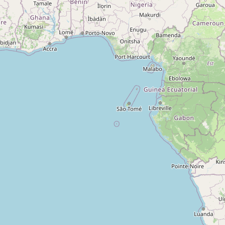
A propos
Qui sommes-nous ?
Actualités
sur
Nos partenaires
Notre réseau
 sur
Nos campings
Blog
 sur
Espace revendeur
 sur
g 5
ng