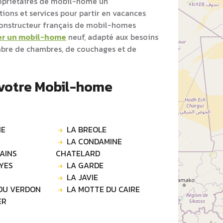
opriétaires de mobil-home un
ons et services pour partir en vacances
 constructeur français de mobil-homes
er un mobil-home
neuf, adapté aux besoins
ombre de chambres, de couchages et de
 votre Mobil-home
NE
LA BREOLE
LA CONDAMINE
BAINS
CHATELARD
YES
LA GARDE
LA JAVIE
DU VERDON
LA MOTTE DU CAIRE
ER