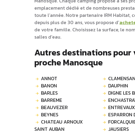
Manosque. Chaque camping propose à ses pr
emplacement dédié et de nombreuses prestati
toute l’année. Notre partenaire IRM Habitat,
depuis plus de 30 ans, vous propose d’
achet
de votre famille. Choisissez la surface, le n
salles d’eau.
Autres destinations pour
proche Manosque
ANNOT
CLAMENSA
BANON
DAUPHIN
BARLES
DIGNE LES 
BARREME
ENCHASTRA
BEAUVEZER
ENTREVAUX
BEYNES
ESPARRON 
CHATEAU ARNOUX
FORCALQUI
SAINT AUBAN
JAUSIERS