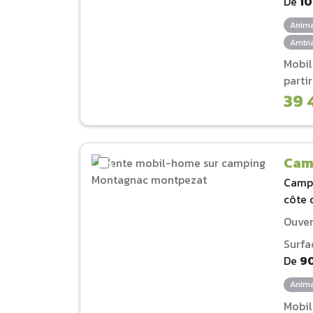
De
1
Anima
Ambia
Mobi
parti
39 
Cam
Camp
côte 
Ouver
Surfa
De
9
Anima
Mobi