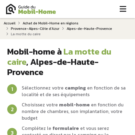
Me
Accueil
Achat de Mobil-Home en régions
Provence-Alpes-Côte d‘Azur
Alpes-de-Haute-Provence
La motte du caire
Mobil-home à
La motte du
caire
, Alpes-de-Haute-
Provence
Sélectionnez votre
camping
en fonction de sa
localité et de ses équipements
Choisissez votre
mobil-home
en fonction du
nombre de chambres, son implantation, votre
budget
Complétez le
formulaire
et vous serez
contacté en direct par le camping ou le