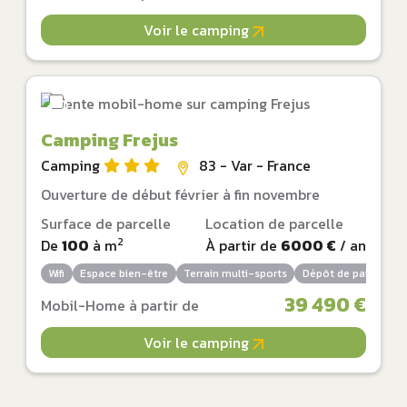
Voir le camping
Camping Frejus
Camping
83 - Var - France
Ouverture de début février à fin novembre
Surface de parcelle
Location de parcelle
2
De
100
à
m
À partir de
6000 €
/ an
Wifi
Espace bien-être
Terrain multi-sports
Dépôt de pain
Bar
39 490 €
Mobil-Home à partir de
Voir le camping