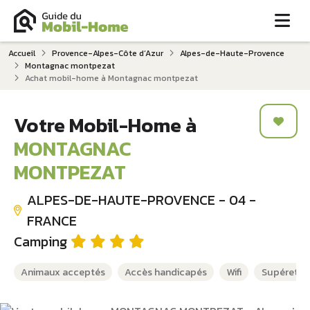
Me
Accueil
Provence-Alpes-Côte d‘Azur
Alpes-de-Haute-Provence
Montagnac montpezat
Achat mobil-home à Montagnac montpezat
Votre Mobil-Home à
MONTAGNAC
MONTPEZAT
ALPES-DE-HAUTE-PROVENCE - 04 -
FRANCE
Camping
Animaux acceptés
Accès handicapés
Wifi
Supérette