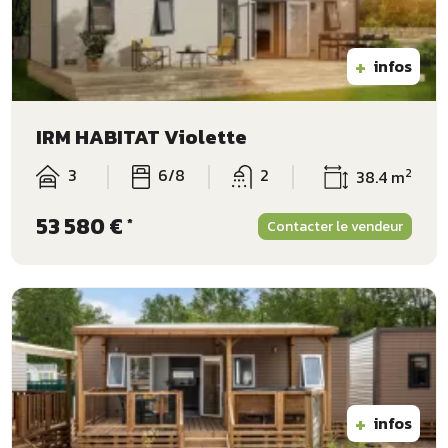
+
infos
IRM HABITAT Violette
3
6/8
2
2
38.4 m
53 580 €
*
Contacter le vendeur
+
infos