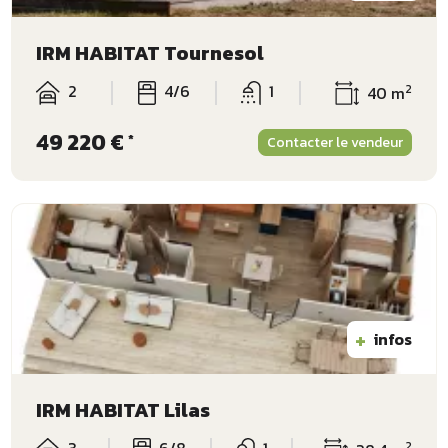
IRM HABITAT Tournesol
2
4/6
1
2
40 m
49 220 €
*
Contacter le vendeur
+
infos
IRM HABITAT Lilas
3
6/8
1
2