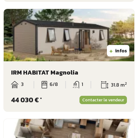
+
infos
IRM HABITAT Magnolia
3
6/8
1
2
31.8 m
44 030 €
*
Contacter le vendeur