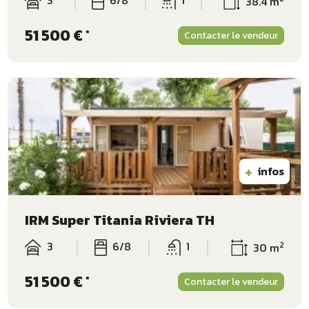
38.4 m
51 500 €
*
Contacter le vendeur
+
infos
IRM Super Titania Riviera TH
3
6/8
1
2
30 m
51 500 €
*
Contacter le vendeur