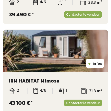
2
4/6
1
2
28.3 m
39 490 €
*
Contacter le vendeur
+
infos
IRM HABITAT Mimosa
2
4/6
1
2
31.8 m
43 100 €
*
Contacter le vendeur