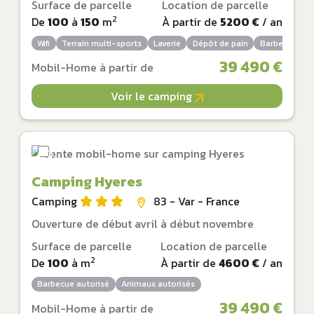
Surface de parcelle
Location de parcelle
2
De
100
à
150
m
À partir de
5200 €
/ an
Wifi
Terrain multi-sports
Laverie
Dépôt de pain
Barbecue aut
39 490 €
Mobil-Home à partir de
Voir le camping
Camping Hyeres
Camping
83 - Var - France
Ouverture de début avril à début novembre
Surface de parcelle
Location de parcelle
2
De
100
à
m
À partir de
4600 €
/ an
Barbecue autorisé
Animaux autorisés
39 490 €
Mobil-Home à partir de