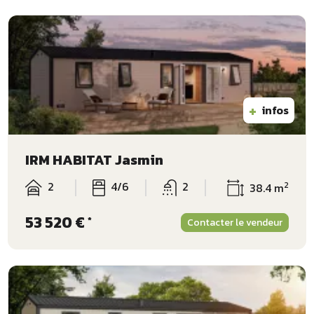
+
infos
IRM HABITAT Jasmin
2
4/6
2
2
38.4 m
53 520 €
*
Contacter le vendeur