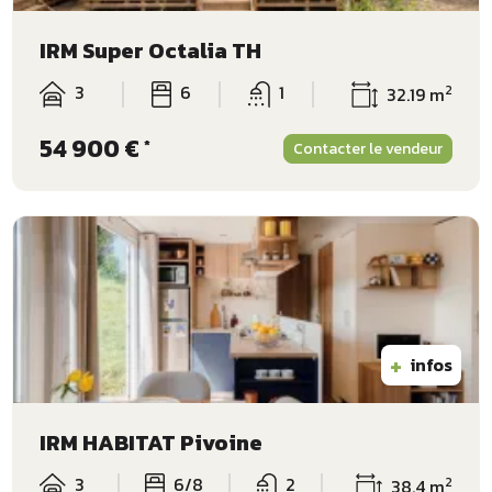
IRM Super Octalia TH
3
6
1
2
32.19 m
54 900 €
*
Contacter le vendeur
+
infos
IRM HABITAT Pivoine
3
6/8
2
2
38.4 m