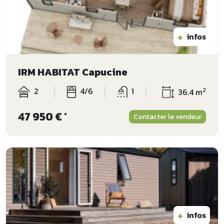
+
infos
IRM HABITAT Capucine
2
4/6
1
2
36.4 m
47 950 €
*
Contacter le vendeur
+
infos