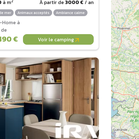
2
0
à
m
À partir de
3000 €
/ an
de mer
Animaux acceptés
Ambiance calme
l-Home à
r de
490 €
Voir le camping