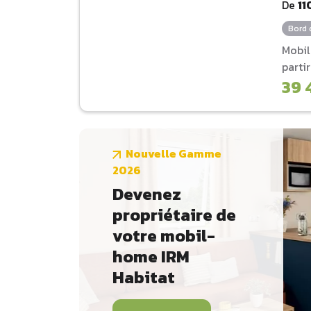
De
11
Bord 
Mobi
parti
39 
Nouvelle Gamme
2026
Devenez
propriétaire de
votre mobil-
home IRM
Habitat