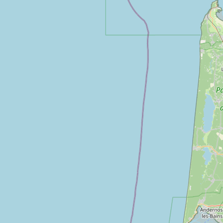
A propos
Qui sommes-nous ?
Actualités
sur
Nos partenaires
Notre réseau
 sur
Nos campings
Blog
 sur
Espace revendeur
 sur
g 5