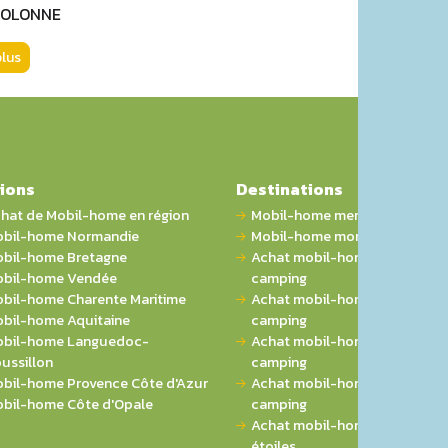
 OLONNE
plus
ions
Destinations
hat de Mobil-home en région
Mobil-home mer
bil-home Normandie
Mobil-home montagne
bil-home Bretagne
Achat mobil-home 1 chambre 
bil-home Vendée
camping
bil-home Charente Maritime
Achat mobil-home 2 chambres
bil-home Aquitaine
camping
bil-home Languedoc-
Achat mobil-home 3 chambres
ussillon
camping
bil-home Provence Côte d'Azur
Achat mobil-home 4 chambres
bil-home Côte d'Opale
camping
Achat mobil-home sur campin
étoiles