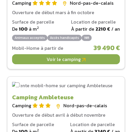
Camping
Nord-pas-de-calais
Ouverture de début mars à fin octobre
Surface de parcelle
Location de parcelle
2
De
100
à
m
À partir de
2210 €
/ an
Animaux acceptés
Accès handicapés
Wifi
39 490 €
Mobil-Home à partir de
Voir le camping
Camping Ambleteuse
Camping
Nord-pas-de-calais
Ouverture de début avril à début novembre
Surface de parcelle
Location de parcelle
2
De
100
à
m
À partir de
3240 €
/ an