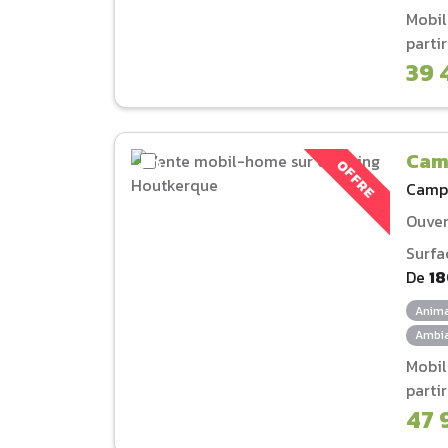
Mobi
parti
39 
Cam
OFFRE
Camp
Ouver
Surfa
De
1
Anima
Ambia
Mobi
parti
47 