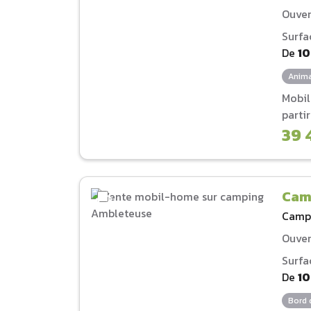
Ouver
Surfa
De
1
Anima
Mobi
parti
39 
Cam
Camp
Ouver
Surfa
De
1
Bord 