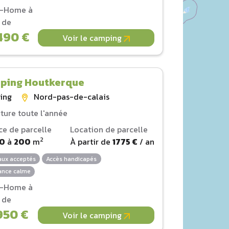
l-Home à
r de
490 €
Voir le camping
ping Houtkerque
ing
Nord-pas-de-calais
ture toute l'année
ce de parcelle
Location de parcelle
2
80
à
200
m
À partir de
1775 €
/ an
ux acceptés
Accès handicapés
nce calme
l-Home à
r de
950 €
Voir le camping