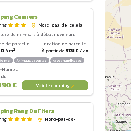
ping Camiers
ing
Nord-pas-de-calais
ture de mi-mars à début novembre
ce de parcelle
Location de parcelle
2
00
à
m
À partir de
5131 €
/ an
de mer
Animaux acceptés
Accès handicapés
l-Home à
r de
490 €
Voir le camping
ing Rang Du Fliers
ing
Nord-pas-de-
s