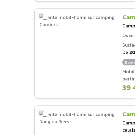
Cam
Camp
Ouver
Surfa
De
2
Bord 
Mobi
parti
39 
Camp
Camp
calai