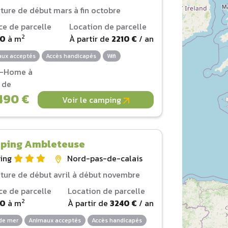
ture de début mars à fin octobre
ce de parcelle
Location de parcelle
2
00
à
m
À partir de
2210 €
/ an
ux acceptés
Accès handicapés
Wifi
l-Home à
r de
490 €
Voir le camping
ping Ambleteuse
ing
Nord-pas-de-calais
ture de début avril à début novembre
ce de parcelle
Location de parcelle
2
00
à
m
À partir de
3240 €
/ an
de mer
Animaux acceptés
Accès handicapés