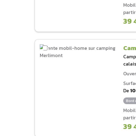
Mobi
parti
39 
Cam
Camp
calai
Ouver
Surfa
De
1
Bord 
Mobi
parti
39 