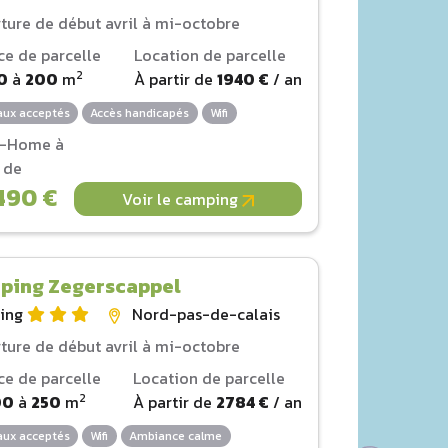
ture de début avril à mi-octobre
ce de parcelle
Location de parcelle
2
0
à
200
m
À partir de
1940 €
/ an
ux acceptés
Accès handicapés
Wifi
l-Home à
r de
490 €
Voir le camping
ping Zegerscappel
ing
Nord-pas-de-calais
ture de début avril à mi-octobre
ce de parcelle
Location de parcelle
2
00
à
250
m
À partir de
2784 €
/ an
ux acceptés
Wifi
Ambiance calme