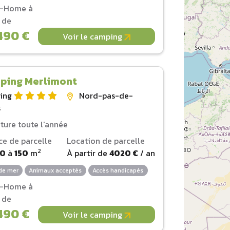
l-Home à
r de
490 €
Voir le camping
ping Merlimont
ing
Nord-pas-de-
s
ture toute l'année
ce de parcelle
Location de parcelle
2
00
à
150
m
À partir de
4020 €
/ an
de mer
Animaux acceptés
Accès handicapés
l-Home à
r de
490 €
Voir le camping