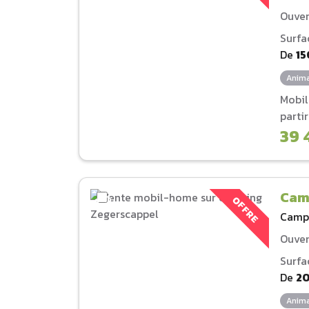
Ouver
Surfa
De
15
Anima
Mobi
parti
39 
Cam
OFFRE
Camp
Ouver
Surfa
De
2
Anima