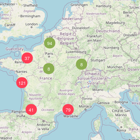
94
37
8
8
121
41
79