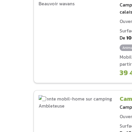
Camp
calai
Ouver
Surfa
De
1
Anima
Mobi
parti
39 
Cam
Camp
Ouver
Surfa