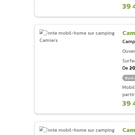
39 
Cam
Camp
Ouver
Surfa
De
2
Bord 
Mobi
parti
39 
Camp