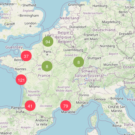
94
37
8
8
121
41
79