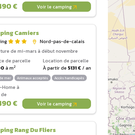
490 €
Voir le camping
ping Camiers
ing
Nord-pas-de-calais
ture de mi-mars à début novembre
ce de parcelle
Location de parcelle
2
00
à
m
À partir de
5131 €
/ an
de mer
Animaux acceptés
Accès handicapés
l-Home à
r de
490 €
Voir le camping
ing Rang Du Fliers