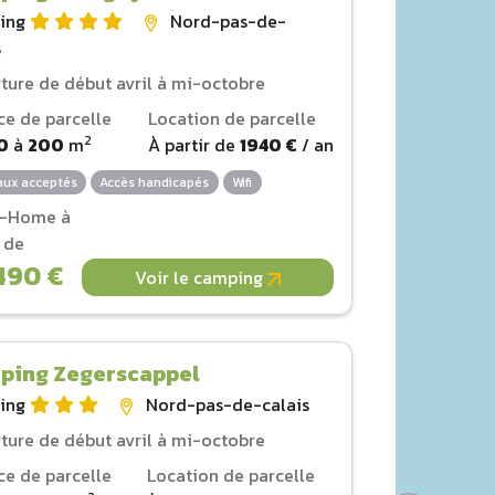
ing
Nord-pas-de-
s
ture de début avril à mi-octobre
ce de parcelle
Location de parcelle
2
0
à
200
m
À partir de
1940 €
/ an
ux acceptés
Accès handicapés
Wifi
l-Home à
r de
490 €
Voir le camping
ping Zegerscappel
ing
Nord-pas-de-calais
ture de début avril à mi-octobre
ce de parcelle
Location de parcelle