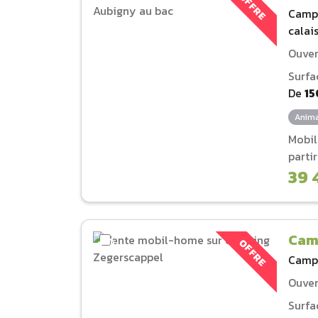
OFFRE
Camp
calai
Ouver
Surfa
De
15
Anima
Mobi
parti
39 
Cam
OFFRE
Camp
Ouver
Surfa