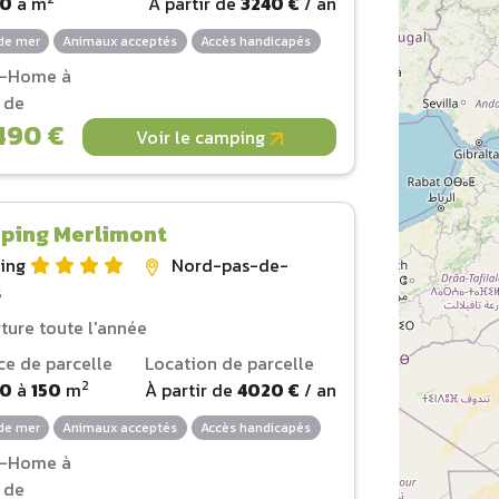
00
à
m
À partir de
3240 €
/ an
de mer
Animaux acceptés
Accès handicapés
l-Home à
r de
490 €
Voir le camping
ping Merlimont
ing
Nord-pas-de-
s
ture toute l'année
ce de parcelle
Location de parcelle
2
00
à
150
m
À partir de
4020 €
/ an
de mer
Animaux acceptés
Accès handicapés
l-Home à
r de