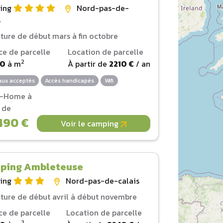
ing
Nord-pas-de-
s
ture de début mars à fin octobre
ce de parcelle
Location de parcelle
2
00
à
m
À partir de
2210 €
/ an
ux acceptés
Accès handicapés
Wifi
l-Home à
r de
490 €
Voir le camping
ping Ambleteuse
ing
Nord-pas-de-calais
ture de début avril à début novembre
ce de parcelle
Location de parcelle
2