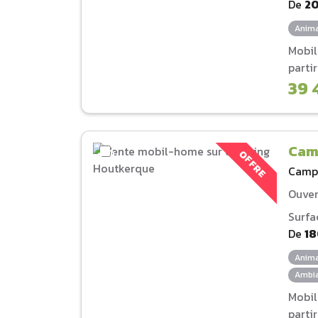
De
2
Anima
Mobi
parti
39 
Cam
OFFRE
Camp
Ouver
Surfa
De
1
Anima
Ambia
Mobi
parti