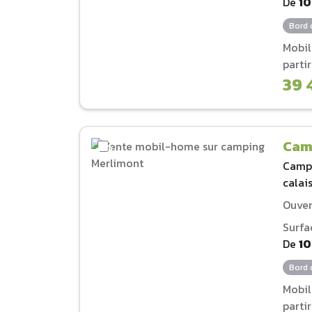
De
1
Bord 
Mobi
parti
39 
Cam
Camp
calai
Ouver
Surfa
De
1
Bord 
Mobi
parti