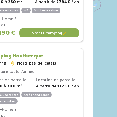
2
00
à
250
m
À partir de
2784 €
/ an
ux acceptés
Wifi
Ambiance calme
l-Home à
r de
490 €
Voir le camping
ping Houtkerque
ing
Nord-pas-de-calais
ture toute l'année
ce de parcelle
Location de parcelle
2
80
à
200
m
À partir de
1775 €
/ an
ux acceptés
Accès handicapés
nce calme
l-Home à
r de