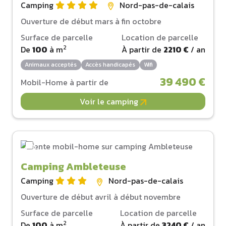
Camping
Nord-pas-de-calais
Ouverture de début mars à fin octobre
Surface de parcelle
Location de parcelle
2
De
100
à
m
À partir de
2210 €
/ an
Animaux acceptés
Accès handicapés
Wifi
39 490 €
Mobil-Home à partir de
Voir le camping
Camping Ambleteuse
Camping
Nord-pas-de-calais
Ouverture de début avril à début novembre
Surface de parcelle
Location de parcelle
2
De
100
à
m
À partir de
3240 €
/ an