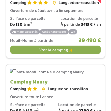
Camping
Languedoc-roussillon
Ouverture de début avril à fin septembre
Surface de parcelle
Location de parcelle
2
De
120
à
m
À partir de
3413 €
/ an
Animaux acceptés
Accès handicapés
Wifi
39 490 €
Mobil-Home à partir de
Voir le camping
Camping Maury
Camping
Languedoc-roussillon
Ouverture toute l'année
Surface de parcelle
Location de parcelle
2
De
90
à
140
m
À partir de
2790 €
/ an