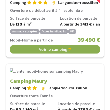
Camping
Languedoc-roussillon
Ouverture de début avril à fin septembre
Surface de parcelle
Location de parcelle
2
De
120
à
m
À partir de
3413 €
/ an
Animaux acceptés
Accès handicapés
Wifi
39 490 €
Mobil-Home à partir de
Voir le camping
Camping Maury
Camping
Languedoc-roussillon
Ouverture toute l'année
Surface de parcelle
Location de parcelle
2
De
90
à
140
m
À partir de
2790 €
/ an