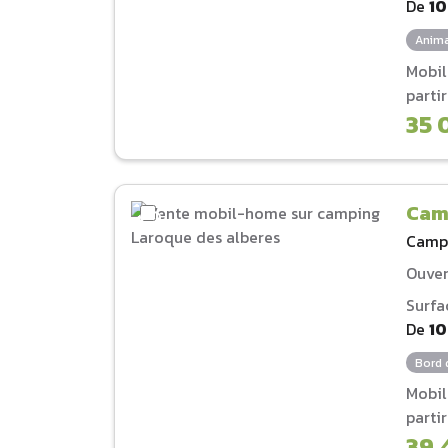
De
1
Anima
Mobi
parti
35 
Cam
Camp
Ouver
Surfa
De
1
Bord 
Mobi
parti
39 