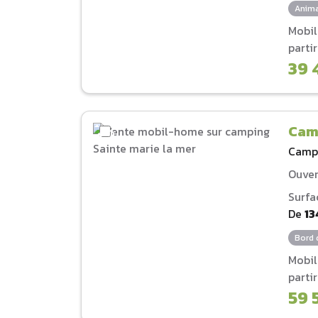
Anima
Mobi
parti
39 
Camp
Camp
Ouver
Surfa
De
13
Bord 
Mobi
parti
59 