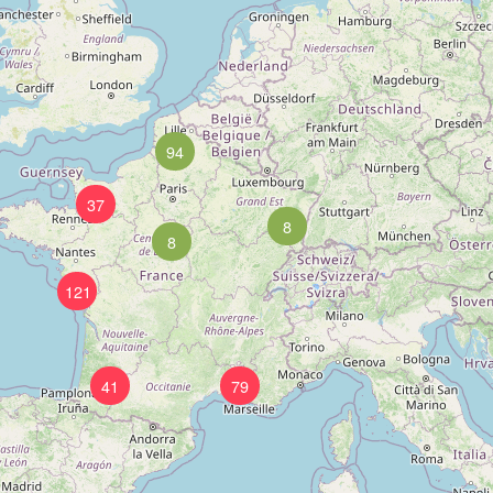
94
37
8
8
121
41
79