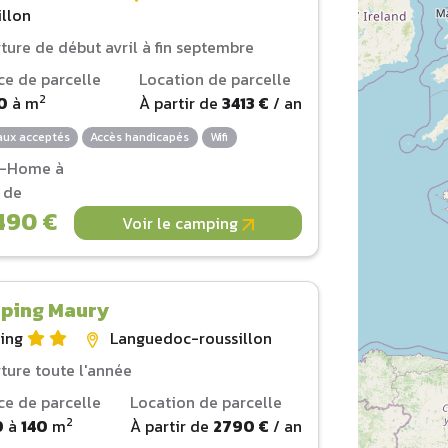
illon
ture de début avril à fin septembre
ce de parcelle
Location de parcelle
2
0
à
m
À partir de
3413 €
/ an
ux acceptés
Accès handicapés
Wifi
l-Home à
r de
490 €
Voir le camping
ping Maury
ing
Languedoc-roussillon
ture toute l'année
ce de parcelle
Location de parcelle
2
0
à
140
m
À partir de
2790 €
/ an