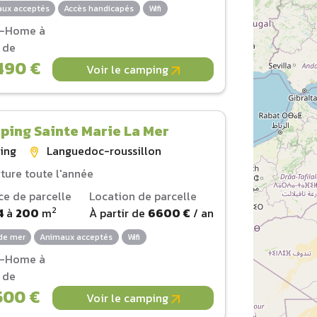
ux acceptés
Accès handicapés
Wifi
l-Home à
r de
490 €
Voir le camping
ing Sainte Marie La Mer
ing
Languedoc-roussillon
ture toute l'année
ce de parcelle
Location de parcelle
2
4
à
200
m
À partir de
6600 €
/ an
de mer
Animaux acceptés
Wifi
l-Home à
r de
500 €
Voir le camping