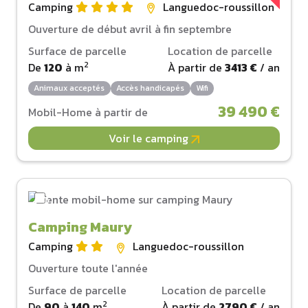
Camping
Languedoc-roussillon
Ouverture de début avril à fin septembre
Surface de parcelle
Location de parcelle
2
De
120
à
m
À partir de
3413 €
/ an
Animaux acceptés
Accès handicapés
Wifi
39 490 €
Mobil-Home à partir de
Voir le camping
Camping Maury
Camping
Languedoc-roussillon
Ouverture toute l'année
Surface de parcelle
Location de parcelle
2
De
90
à
140
m
À partir de
2790 €
/ an