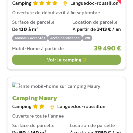
Camping
Languedoc-roussillon
Ouverture de début avril à fin septembre
Surface de parcelle
Location de parcelle
2
De
120
à
m
À partir de
3413 €
/ an
Animaux acceptés
Accès handicapés
Wifi
39 490 €
Mobil-Home à partir de
Voir le camping
Camping Maury
Camping
Languedoc-roussillon
Ouverture toute l'année
Surface de parcelle
Location de parcelle
2
De
90
à
140
m
À partir de
2790 €
/ an