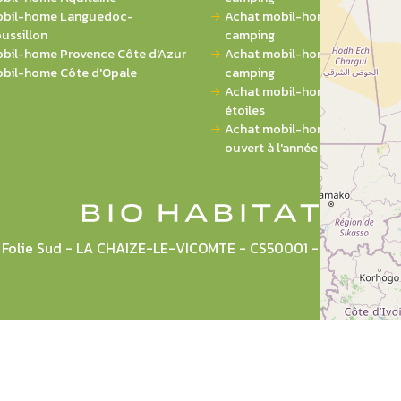
bil-home Languedoc-
Achat mobil-home 3 chambres
ussillon
camping
bil-home Provence Côte d'Azur
Achat mobil-home 4 chambres
bil-home Côte d'Opale
camping
Achat mobil-home sur campin
étoiles
Achat mobil-home sur campi
ouvert à l'année
la Folie Sud - LA CHAIZE-LE-VICOMTE - CS50001 - 85036 L
Plan du site
Mentions légales
CGU
Politique de pr