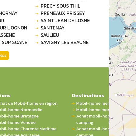
PRECY SOUS THIL
MORNAY
PREMEAUX PRISSEY
UR
SAINT JEAN DE LOSNE
SUR L'OGNON
SANTENAY
ASSENE
SAULIEU
R SUR SOANE
SAVIGNY LES BEAUNE
plus
ions
Destinations
hat de Mobil-home en région
Mobil-home mer
bil-home Normandie
Mobil-home montagne
bil-home Bretagne
Achat mobil-home 1 chambre 
bil-home Vendée
camping
bil-home Charente Maritime
Achat mobil-home 2 chambres
bil-home Aquitaine
camping