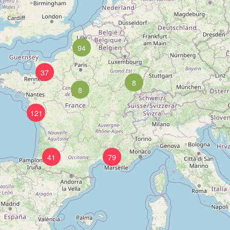
94
37
8
8
121
41
79