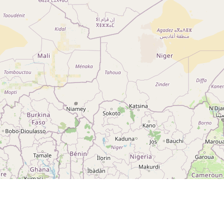
 sur
Espace revendeur
 sur
g 5
ng
A ROCHE-SUR-YON CEDEX
otection des données
Préférences de consentement