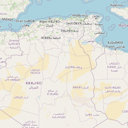
A propos
Qui sommes-nous ?
Actualités
sur
Nos partenaires
Notre réseau
 sur
Nos campings
Blog