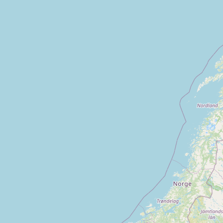
Baigneux les juifs
Darois
Bligny sur ouche