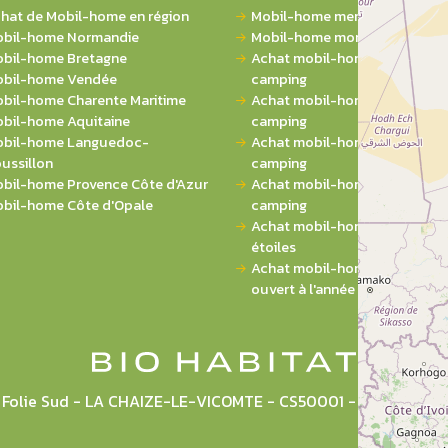
hat de Mobil-home en région
Mobil-home mer
bil-home Normandie
Mobil-home montagne
bil-home Bretagne
Achat mobil-home 1 chambre 
bil-home Vendée
camping
bil-home Charente Maritime
Achat mobil-home 2 chambres
bil-home Aquitaine
camping
bil-home Languedoc-
Achat mobil-home 3 chambres
ussillon
camping
bil-home Provence Côte d'Azur
Achat mobil-home 4 chambres
bil-home Côte d'Opale
camping
Achat mobil-home sur campin
étoiles
Achat mobil-home sur campi
ouvert à l'année
la Folie Sud - LA CHAIZE-LE-VICOMTE - CS50001 - 85036 L