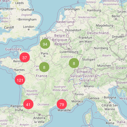
94
37
8
8
121
41
79