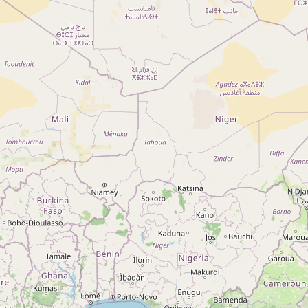
Qui sommes-nous ?
Actualités
sur
Nos partenaires
Notre réseau
 sur
Nos campings
Blog
 sur
Espace revendeur
 sur
g 5
ng
A ROCHE-SUR-YON CEDEX