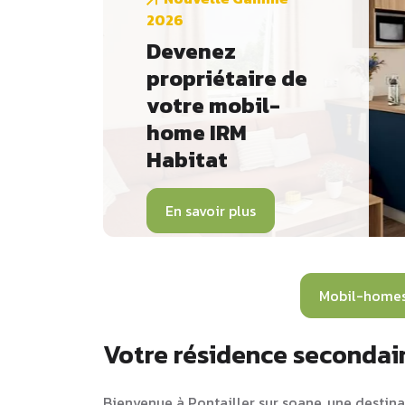
2026
Devenez
propriétaire de
votre mobil-
home IRM
Habitat
En savoir plus
Mobil-homes
Votre résidence secondair
Bienvenue à Pontailler sur soane, une destinat