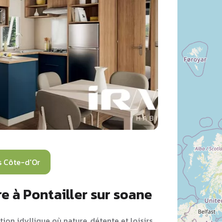
 Côte-d'Or
e à Pontailler sur soane
ion idyllique où nature, détente et loisirs