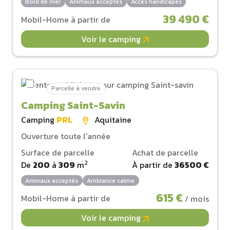
Bord de mer
Animaux acceptés
Accès handicapés
39 490 €
Mobil-Home à partir de
Voir le camping
Parcelle à vendre
Camping Saint-Savin
Camping
PRL
Aquitaine
Ouverture toute l'année
Surface de parcelle
Achat de parcelle
2
De
200
à
309
m
À partir de
36500 €
Animaux acceptés
Ambiance calme
615 €
Mobil-Home à partir de
/ mois
Voir le camping