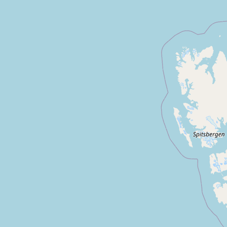
nau
Ares
Pyla sur mer
Naujac sur mer