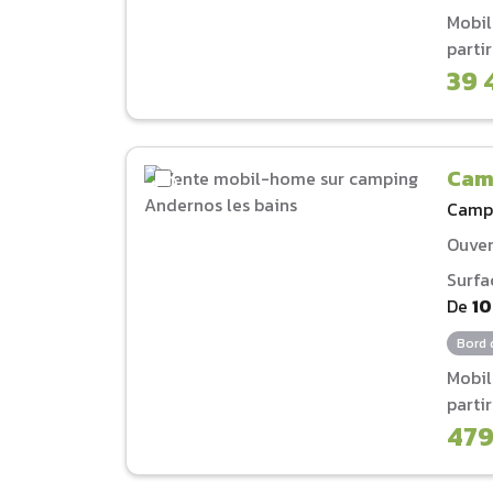
Mobi
parti
39 
Cam
Camp
Ouver
Surfa
De
1
Bord 
Mobi
parti
479