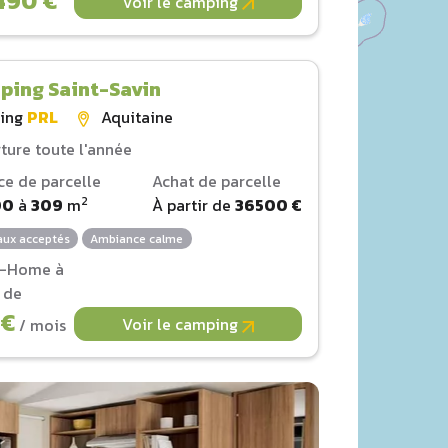
490 €
Voir le camping
ping Saint-Savin
ing
PRL
Aquitaine
ture toute l'année
ce de parcelle
Achat de parcelle
2
00
à
309
m
À partir de
36500 €
ux acceptés
Ambiance calme
l-Home à
r de
 €
Voir le camping
/ mois