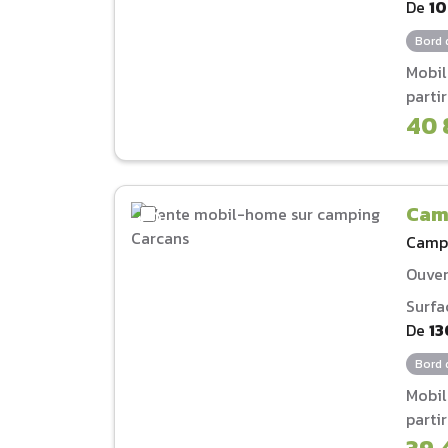
De
1
Bord 
Mobi
parti
40 
Cam
Camp
Ouver
Surfa
De
13
Bord 
Mobi
parti