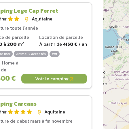
ping Lege Cap Ferret
ing
Aquitaine
ture toute l'année
ce de parcelle
Location de parcelle
2
0
à
200
m
À partir de
4150 €
/ an
de mer
Animaux acceptés
Wifi
l-Home à
r de
500 €
Voir le camping
ping Carcans
ing
Aquitaine
ture de début mars à fin novembre