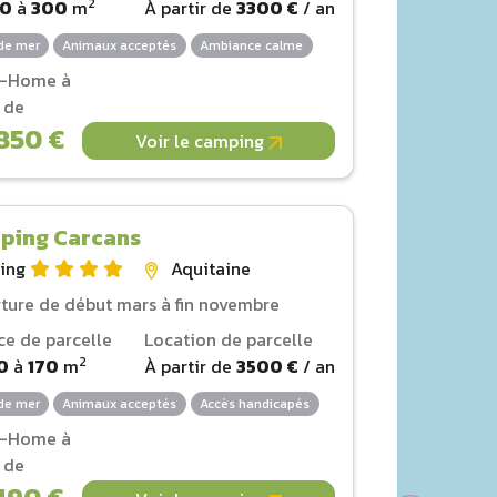
2
00
à
300
m
À partir de
3300 €
/ an
de mer
Animaux acceptés
Ambiance calme
l-Home à
r de
850 €
Voir le camping
ping Carcans
ing
Aquitaine
ture de début mars à fin novembre
ce de parcelle
Location de parcelle
2
0
à
170
m
À partir de
3500 €
/ an
de mer
Animaux acceptés
Accès handicapés
l-Home à
r de