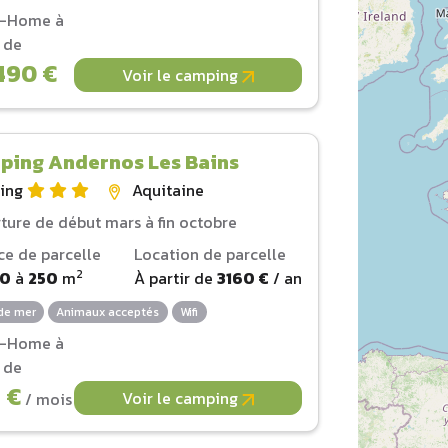
l-Home à
r de
490 €
Voir le camping
ping Andernos Les Bains
ing
Aquitaine
ture de début mars à fin octobre
ce de parcelle
Location de parcelle
2
00
à
250
m
À partir de
3160 €
/ an
de mer
Animaux acceptés
Wifi
l-Home à
r de
 €
Voir le camping
/ mois