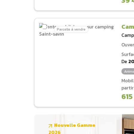
39 
Cam
Parcelle à vendre
Camp
Ouver
Surfa
De
2
Anima
Mobi
parti
615
Nouvelle Gamme
2026