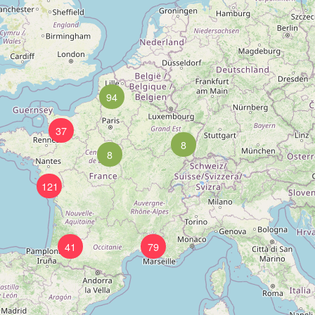
94
37
8
8
121
41
79