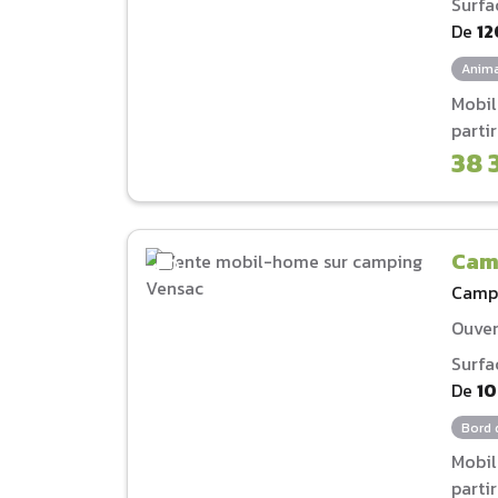
Surfa
De
12
Anima
Mobi
parti
38 
Cam
Camp
Ouver
Surfa
De
1
Bord 
Mobi
parti