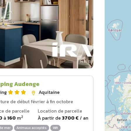
ping Audenge
ing
Aquitaine
ture de début février à fin octobre
ce de parcelle
Location de parcelle
2
0
à
160
m
À partir de
3700 €
/ an
de mer
Animaux acceptés
Wifi