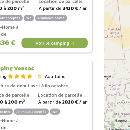
ce de parcelle
Location de parcelle
2
0
à
200
m
À partir de
3420 €
/ an
ux acceptés
Wifi
Ambiance calme
l-Home à
r de
336 €
Voir le camping
ping Vensac
ing
Aquitaine
ture de début avril à fin octobre
ce de parcelle
Location de parcelle
2
00
à
200
m
À partir de
2820 €
/ an
de mer
Animaux acceptés
Wifi
l-Home à
r de