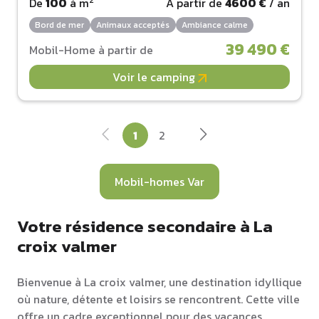
2
De
100
à
m
À partir de
4600 €
/ an
Bord de mer
Animaux acceptés
Ambiance calme
39 490 €
Mobil-Home à partir de
Voir le camping
1
2
Mobil-homes Var
Votre résidence secondaire à La
croix valmer
Bienvenue à La croix valmer, une destination idyllique
où nature, détente et loisirs se rencontrent. Cette ville
offre un cadre exceptionnel pour des vacances