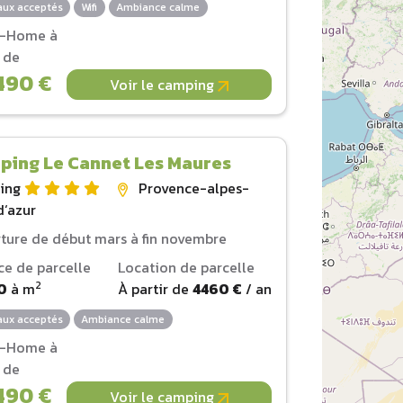
ux acceptés
Wifi
Ambiance calme
l-Home à
r de
490 €
Voir le camping
ping Le Cannet Les Maures
ing
Provence-alpes-
d‘azur
ture de début mars à fin novembre
ce de parcelle
Location de parcelle
2
0
à
m
À partir de
4460 €
/ an
ux acceptés
Ambiance calme
l-Home à
r de
490 €
Voir le camping