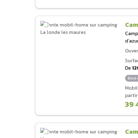
Cam
Camp
d‘azu
Ouver
Surfa
De
12
Bord 
Mobi
parti
39 
Cam