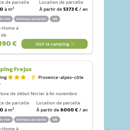
ce de parcelle
Location de parcelle
2
00
à
m
À partir de
5373 €
/ an
de mer
Animaux acceptés
Wifi
l-Home à
r de
490 €
Voir le camping
ping Frejus
ing
Provence-alpes-côte
r
ture de début février à fin novembre
ce de parcelle
Location de parcelle
2
00
à
m
À partir de
6000 €
/ an
de mer
Animaux acceptés
Wifi
l-Home à