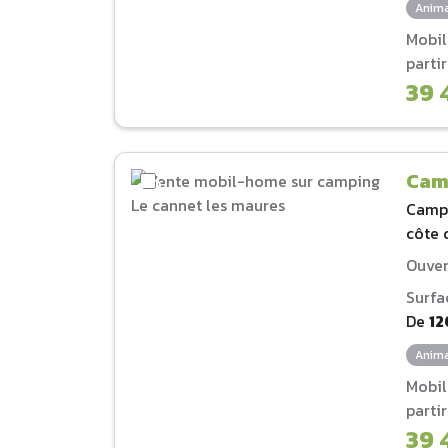
Anima
Mobi
parti
39 
Cam
Camp
côte 
Ouver
Surfa
De
12
Anima
Mobi
parti
39 