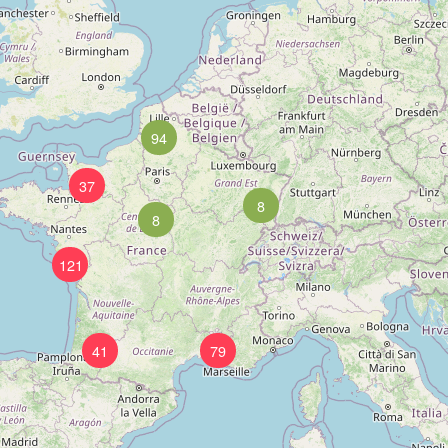
94
37
8
8
121
41
79