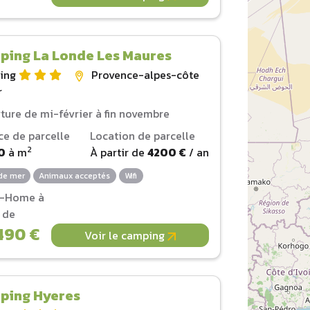
ping La Londe Les Maures
ing
Provence-alpes-côte
r
ture de mi-février à fin novembre
ce de parcelle
Location de parcelle
2
0
à
m
À partir de
4200 €
/ an
de mer
Animaux acceptés
Wifi
l-Home à
r de
490 €
Voir le camping
ping Hyeres