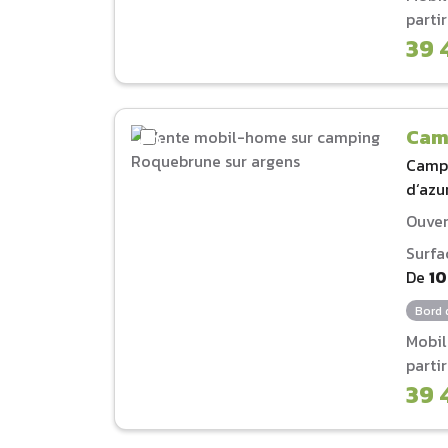
parti
39 
Cam
Camp
d‘azu
Ouver
Surfa
De
1
Bord 
Mobi
parti
39 