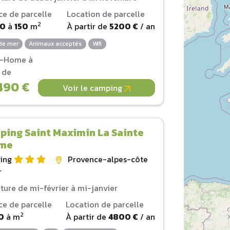
ce de parcelle
Location de parcelle
2
00
à
150
m
À partir de
5200 €
/ an
de mer
Animaux acceptés
Wifi
l-Home à
r de
490 €
Voir le camping
ing Saint Maximin La Sainte
me
ing
Provence-alpes-côte
r
ture de mi-février à mi-janvier
ce de parcelle
Location de parcelle
2
0
à
m
À partir de
4800 €
/ an