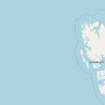
a londe les maures
Saint aygulf
Le pradet