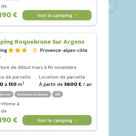
r de
490 €
Voir le camping
ping Roquebrune Sur Argens
ing
Provence-alpes-côte
r
ture de début mars à fin novembre
ce de parcelle
Location de parcelle
2
00
à
150
m
À partir de
3600 €
/ an
de mer
Animaux acceptés
Wifi
l-Home à
r de
490 €
Voir le camping