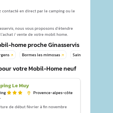
z contacté en direct par le camping ou le
asservis, nous vous proposons d’étendre
l’achat / vente de votre mobil home.
obil-home proche Ginasservis
rgens
Bormes les mimosas
Saint raphael
L
 pour votre Mobil-Home neuf
ping Le Muy
ing
Provence-alpes-côte
r
ture de début février à fin novembre