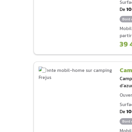
Surfa
De
1
Bord 
Mobi
parti
39 
Cam
Camp
d‘azu
Ouver
Surfa
De
1
Bord 
Mobi