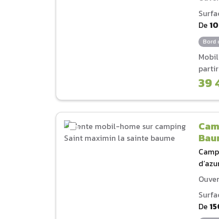
Surfa
De
1
Bord 
Mobi
parti
39 
Camp
Bau
Camp
d‘azu
Ouver
Surfa
De
15