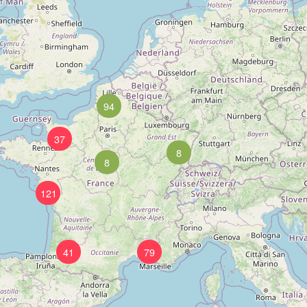
94
37
8
8
121
41
79