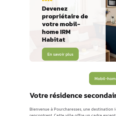
Devenez
propriétaire de
votre mobil-
home IRM
Habitat
En savoir plus
Mobil-hom
Votre résidence secondai
Bienvenue à Pourcharesses, une destination id
rencontrent. Cette ville offre un cadre excep