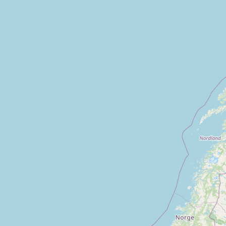
es vignes
Cassagnas
Chastanier
La malene