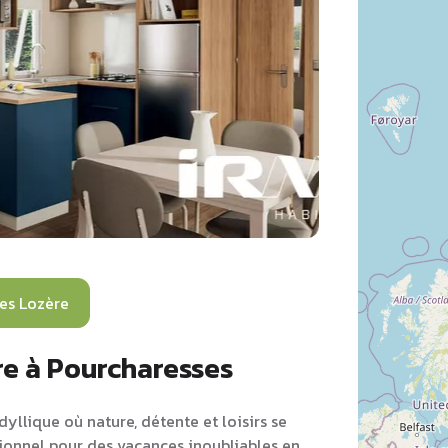
es Lozère
re à Pourcharesses
yllique où nature, détente et loisirs se
tionnel pour des vacances inoubliables en