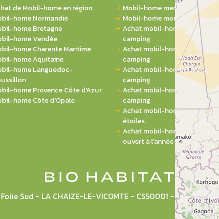
hat de Mobil-home en région
Mobil-home mer
bil-home Normandie
Mobil-home montagne
bil-home Bretagne
Achat mobil-home 1 chambre 
bil-home Vendée
camping
bil-home Charente Maritime
Achat mobil-home 2 chambres
bil-home Aquitaine
camping
bil-home Languedoc-
Achat mobil-home 3 chambres
ussillon
camping
bil-home Provence Côte d'Azur
Achat mobil-home 4 chambres
bil-home Côte d'Opale
camping
Achat mobil-home sur campin
étoiles
Achat mobil-home sur campi
ouvert à l'année
la Folie Sud - LA CHAIZE-LE-VICOMTE - CS50001 - 85036 L