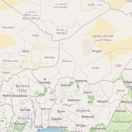
Qui sommes-nous ?
Actualités
sur
Nos partenaires
Notre réseau
 sur
Nos campings
Blog
 sur
Espace revendeur
 sur
g 5
ng
A ROCHE-SUR-YON CEDEX