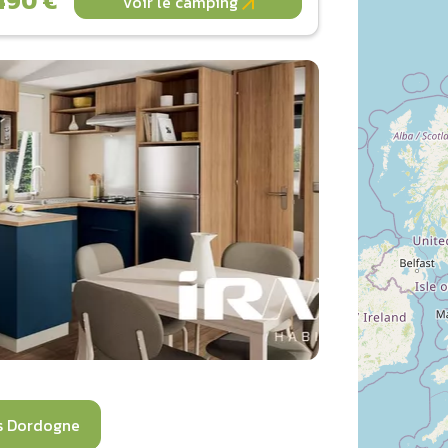
490 €
Voir le camping
s Dordogne