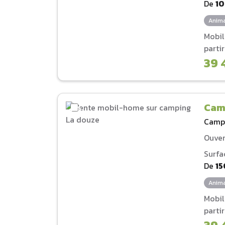
De
1
Anima
Mobi
parti
39 
Cam
Camp
Ouver
Surfa
De
15
Anima
Mobi
parti