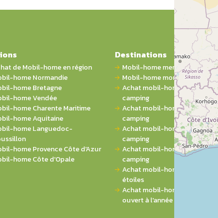
ions
Destinations
hat de Mobil-home en région
Mobil-home mer
bil-home Normandie
Mobil-home montagne
bil-home Bretagne
Achat mobil-home 1 chambre 
bil-home Vendée
camping
bil-home Charente Maritime
Achat mobil-home 2 chambres
bil-home Aquitaine
camping
bil-home Languedoc-
Achat mobil-home 3 chambres
ussillon
camping
bil-home Provence Côte d'Azur
Achat mobil-home 4 chambres
bil-home Côte d'Opale
camping
Achat mobil-home sur campin
étoiles
Achat mobil-home sur campi
ouvert à l'année