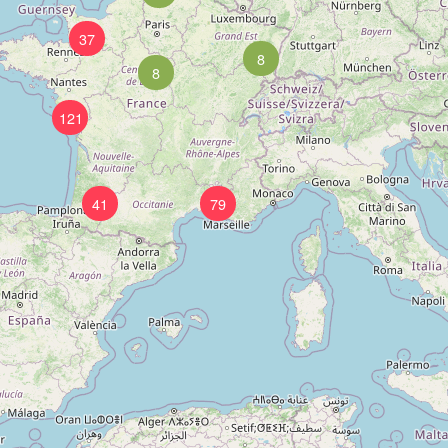
37
8
8
121
41
79