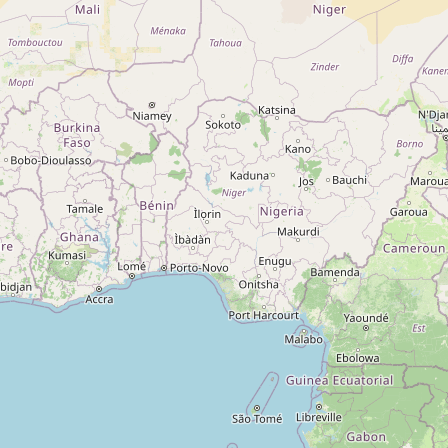
A propos
Qui sommes-nous ?
Actualités
sur
Nos partenaires
Notre réseau
 sur
Nos campings
Blog
 sur
Espace revendeur
 sur
g 5
ng