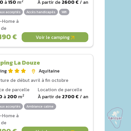
2
00
à
150
m
À partir de
2600 €
/ an
ux acceptés
Accès handicapés
Wifi
l-Home à
r de
490 €
Voir le camping
ping La Douze
ing
Aquitaine
ture de début avril à fin octobre
ce de parcelle
Location de parcelle
2
0
à
200
m
À partir de
2700 €
/ an
ux acceptés
Ambiance calme
l-Home à
r de