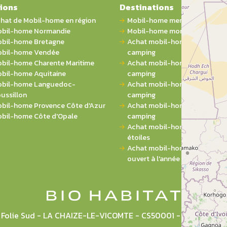
ions
Destinations
hat de Mobil-home en région
Mobil-home mer
bil-home Normandie
Mobil-home montagne
bil-home Bretagne
Achat mobil-home 1 chambre 
bil-home Vendée
camping
bil-home Charente Maritime
Achat mobil-home 2 chambres
bil-home Aquitaine
camping
bil-home Languedoc-
Achat mobil-home 3 chambres
ussillon
camping
bil-home Provence Côte d'Azur
Achat mobil-home 4 chambres
bil-home Côte d'Opale
camping
Achat mobil-home sur campin
étoiles
Achat mobil-home sur campi
ouvert à l'année
la Folie Sud - LA CHAIZE-LE-VICOMTE - CS50001 - 85036 L