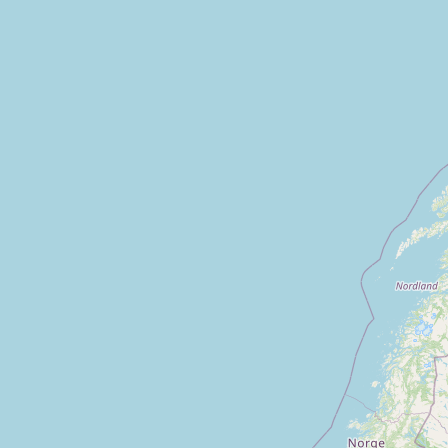
et
La possonniere
Saint hilaire saint florent