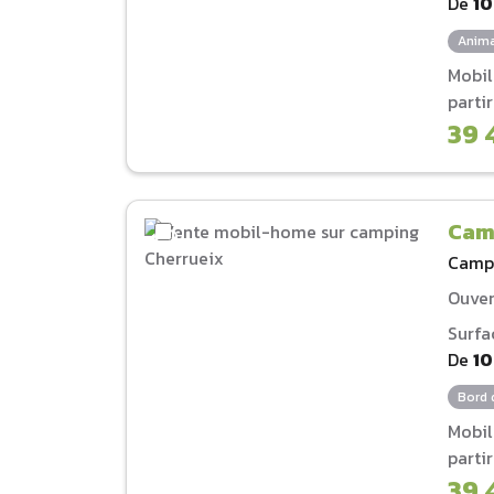
De
1
Anima
Mobi
parti
39 
Cam
Camp
Ouver
Surfa
De
1
Bord 
Mobi
parti
39 