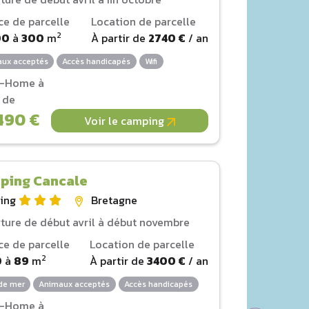
ce de parcelle
Location de parcelle
2
00
à
300
m
À partir de
2740 €
/ an
ux acceptés
Accès handicapés
Wifi
l-Home à
r de
490 €
Voir le camping
ping Cancale
ing
Bretagne
ture de début avril à début novembre
ce de parcelle
Location de parcelle
2
0
à
89
m
À partir de
3400 €
/ an
de mer
Animaux acceptés
Accès handicapés
l-Home à