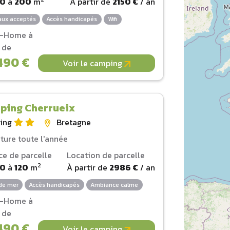
00
à
200
m
À partir de
2150 €
/ an
ux acceptés
Accès handicapés
Wifi
l-Home à
r de
490 €
Voir le camping
ping Cherrueix
ing
Bretagne
ture toute l'année
ce de parcelle
Location de parcelle
2
00
à
120
m
À partir de
2986 €
/ an
de mer
Accès handicapés
Ambiance calme
l-Home à
r de
490 €
Voir le camping