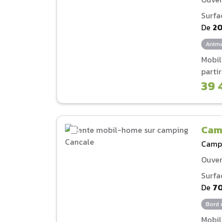
Surfa
De
2
Anima
Mobi
parti
39 
Cam
Camp
Ouver
Surfa
De
7
Bord 
Mobi