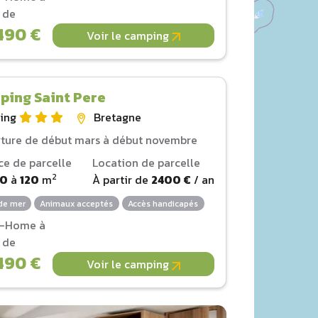
r de
490 €
Voir le camping
ping Saint Pere
ing
Bretagne
ture de début mars à début novembre
ce de parcelle
Location de parcelle
2
00
à
120
m
À partir de
2400 €
/ an
de mer
Animaux acceptés
Accès handicapés
l-Home à
r de
490 €
Voir le camping