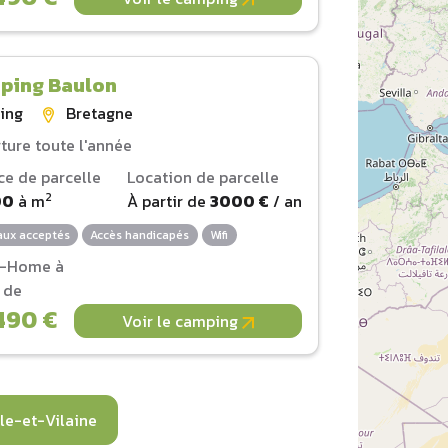
ping Baulon
ing
Bretagne
ture toute l'année
ce de parcelle
Location de parcelle
2
00
à
m
À partir de
3000 €
/ an
ux acceptés
Accès handicapés
Wifi
l-Home à
r de
490 €
Voir le camping
le-et-Vilaine