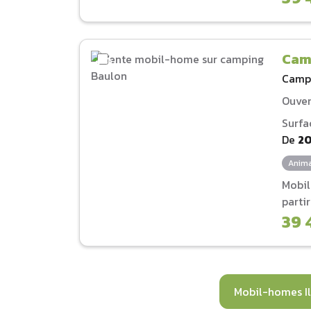
Cam
Camp
Ouver
Surfa
De
2
Anima
Mobi
parti
39 
Mobil-homes Il