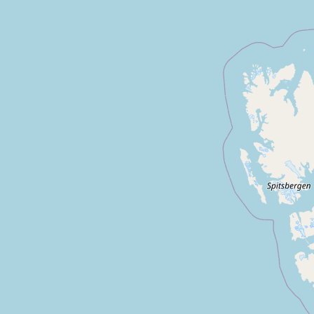
Dol de bretagne
Saint benoit des ondes
Baulo