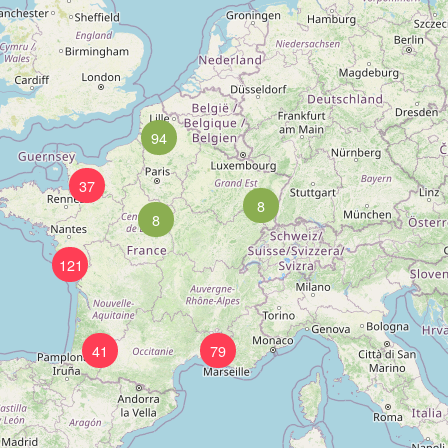
94
37
8
8
121
41
79