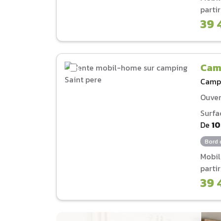
parti
39 
Cam
Camp
Ouver
Surfa
De
1
Bord 
Mobi
parti
39 