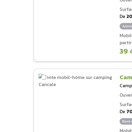
Surfa
De
2
Anima
Mobi
parti
39 
Cam
Camp
Ouver
Surfa
De
7
Bord 
Mobi