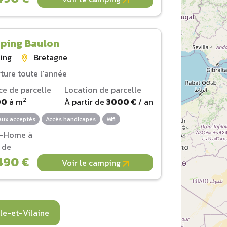
ping Baulon
ing
Bretagne
ture toute l'année
ce de parcelle
Location de parcelle
2
00
à
m
À partir de
3000 €
/ an
ux acceptés
Accès handicapés
Wifi
l-Home à
r de
490 €
Voir le camping
le-et-Vilaine