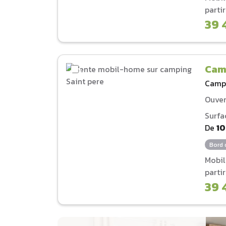
parti
39 
Cam
Camp
Ouver
Surfa
De
1
Bord 
Mobi
parti
39 