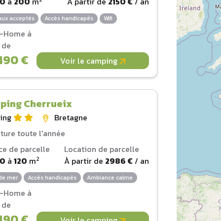
00
à
200
m
À partir de
2150 €
/ an
ux acceptés
Accès handicapés
Wifi
l-Home à
r de
490 €
Voir le camping
ping Cherrueix
ing
Bretagne
ture toute l'année
ce de parcelle
Location de parcelle
2
00
à
120
m
À partir de
2986 €
/ an
de mer
Accès handicapés
Ambiance calme
l-Home à
r de
490 €
Voir le camping