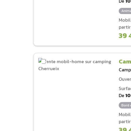
De
1
Anima
Mobi
parti
39 
Cam
Camp
Ouver
Surfa
De
1
Bord 
Mobi
parti
39 