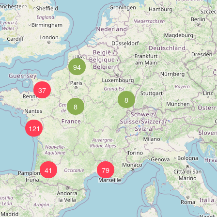
94
37
8
8
121
41
79