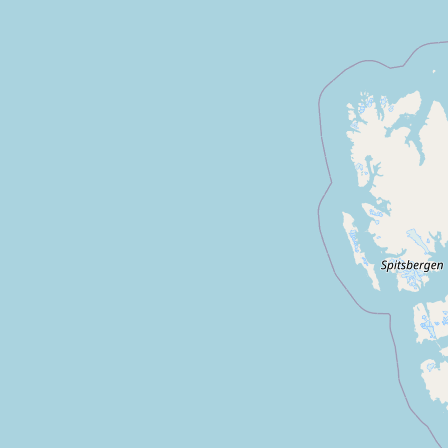
Dol de bretagne
Saint benoit des ondes
Baulo