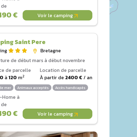
r de
490 €
Voir le camping
ping Saint Pere
ing
Bretagne
ture de début mars à début novembre
ce de parcelle
Location de parcelle
2
00
à
120
m
À partir de
2400 €
/ an
de mer
Animaux acceptés
Accès handicapés
l-Home à
r de
490 €
Voir le camping