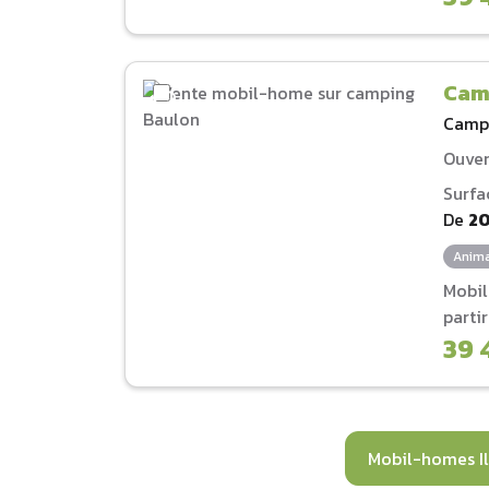
Cam
Camp
Ouver
Surfa
De
2
Anima
Mobi
parti
39 
Mobil-homes Il