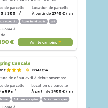
ce de parcelle
Location de parcelle
2
00
à
300
m
À partir de
2740 €
/ an
ux acceptés
Accès handicapés
Wifi
l-Home à
r de
490 €
Voir le camping
ping Cancale
ing
Bretagne
ture de début avril à début novembre
ce de parcelle
Location de parcelle
2
0
à
89
m
À partir de
3400 €
/ an
de mer
Animaux acceptés
Accès handicapés
l-Home à