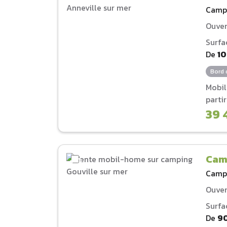
Camp
Ouver
Surfa
De
1
Bord 
Mobi
parti
39 
Camp
Camp
Ouver
Surfa
De
9