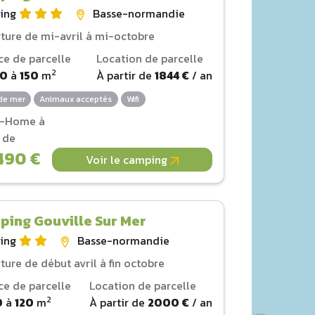
ing
Basse-normandie
ture de mi-avril à mi-octobre
ce de parcelle
Location de parcelle
2
00
à
150
m
À partir de
1844 €
/ an
de mer
Animaux acceptés
Wifi
l-Home à
r de
490 €
Voir le camping
ing Gouville Sur Mer
ing
Basse-normandie
ture de début avril à fin octobre
ce de parcelle
Location de parcelle
2
0
à
120
m
À partir de
2000 €
/ an