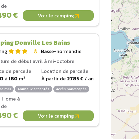
r de
490 €
Voir le camping
ing Donville Les Bains
ing
Basse-normandie
ture de début avril à mi-octobre
ce de parcelle
Location de parcelle
2
00
à
180
m
À partir de
2785 €
/ an
de mer
Animaux acceptés
Accès handicapés
l-Home à
r de
490 €
Voir le camping