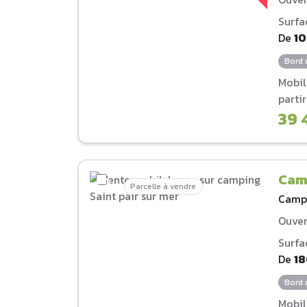
Surfa
De
1
Bord 
Mobi
parti
39 
Camp
Parcelle à vendre
Camp
Ouver
Surfa
De
1
Bord 
Mobi