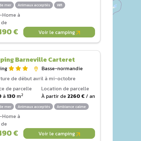
de mer
Animaux acceptés
Wifi
l-Home à
r de
490 €
Voir le camping
ing Barneville Carteret
ing
Basse-normandie
ture de début avril à mi-octobre
ce de parcelle
Location de parcelle
2
0
à
130
m
À partir de
2260 €
/ an
de mer
Animaux acceptés
Ambiance calme
l-Home à
r de
490 €
Voir le camping