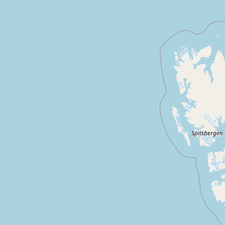
bains
Gouville sur mer
Montmartin sur mer