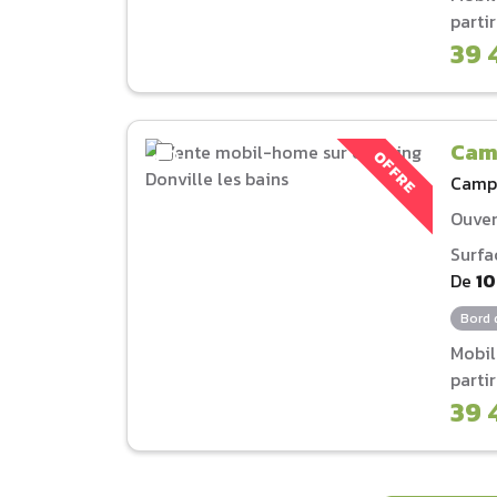
parti
39 
Camp
OFFRE
Camp
Ouver
Surfa
De
1
Bord 
Mobi
parti
39 