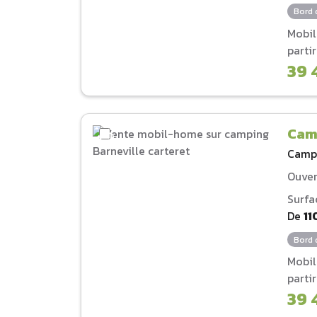
Bord 
Mobi
parti
39 
Camp
Camp
Ouver
Surfa
De
11
Bord 
Mobi
parti
39 