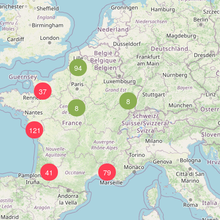
94
37
8
8
121
41
79