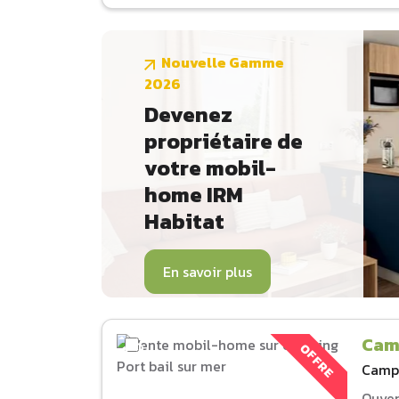
Nouvelle Gamme
2026
Devenez
propriétaire de
votre mobil-
home IRM
Habitat
En savoir plus
Camp
OFFRE
Camp
Ouver