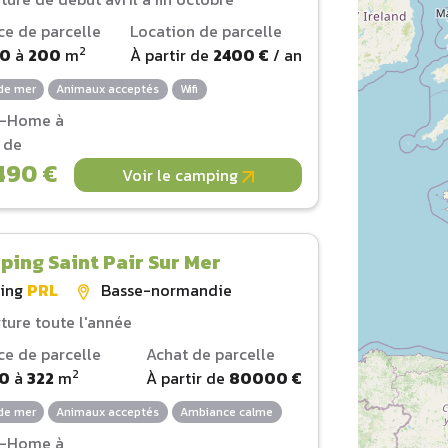
ce de parcelle
Location de parcelle
2
00
à
200
m
À partir de
2400 €
/ an
de mer
Animaux acceptés
Wifi
l-Home à
r de
490 €
Voir le camping
ing Saint Pair Sur Mer
ing
PRL
Basse-normandie
ture toute l'année
ce de parcelle
Achat de parcelle
2
80
à
322
m
À partir de
80000 €
de mer
Animaux acceptés
Ambiance calme
l-Home à