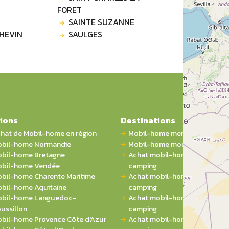
FORET
SAINTE SUZANNE
HEVIN
SAULGES
ions
Destinations
hat de Mobil-home en région
Mobil-home mer
bil-home Normandie
Mobil-home montagne
bil-home Bretagne
Achat mobil-home 1 chambre 
bil-home Vendée
camping
bil-home Charente Maritime
Achat mobil-home 2 chambres
bil-home Aquitaine
camping
bil-home Languedoc-
Achat mobil-home 3 chambres
ussillon
camping
bil-home Provence Côte d'Azur
Achat mobil-home 4 chambres