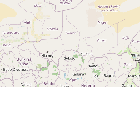
g 5
ng
A ROCHE-SUR-YON CEDEX
otection des données
Préférences de consentement