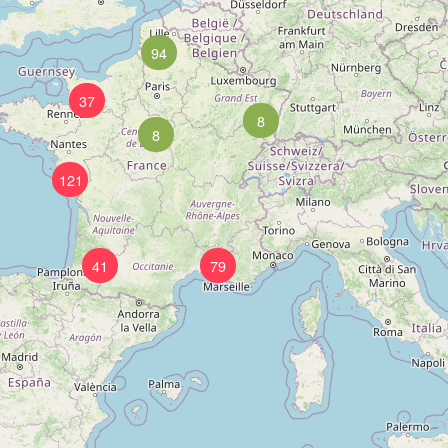
94
37
8
8
121
41
79