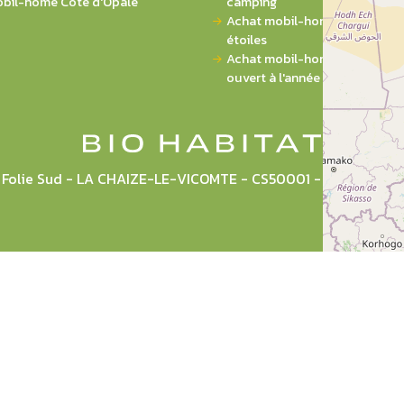
bil-home Côte d'Opale
camping
Achat mobil-home sur campin
étoiles
Achat mobil-home sur campi
ouvert à l'année
la Folie Sud - LA CHAIZE-LE-VICOMTE - CS50001 - 85036 L
Plan du site
Mentions légales
CGU
Politique de pr