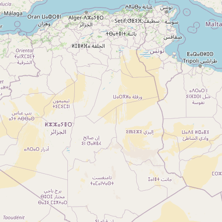
A propos
Qui sommes-nous ?
Actualités
sur
Nos partenaires
Notre réseau
 sur
Nos campings
Blog
 sur
Espace revendeur
 sur