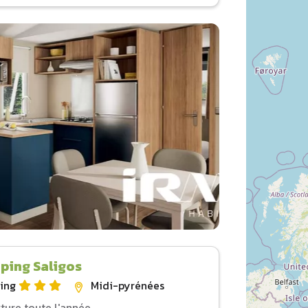
ping Saligos
ing
Midi-pyrénées
ture toute l'année