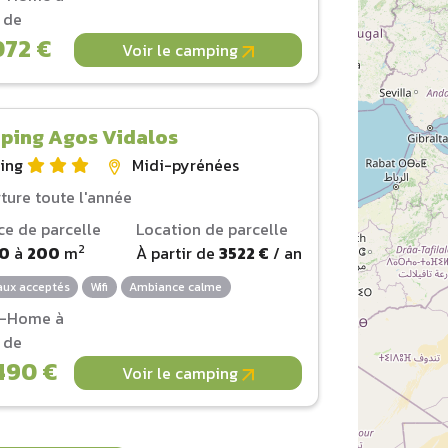
r de
072 €
Voir le camping
ping Agos Vidalos
ing
Midi-pyrénées
ture toute l'année
ce de parcelle
Location de parcelle
2
60
à
200
m
À partir de
3522 €
/ an
ux acceptés
Wifi
Ambiance calme
l-Home à
r de
490 €
Voir le camping