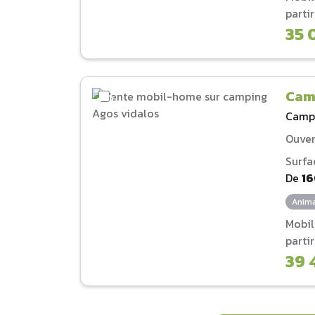
parti
35 
Cam
Camp
Ouver
Surfa
De
1
Anima
Mobi
parti
39 