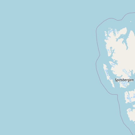
sous
Luz saint sauveur
Saligos
Arreau