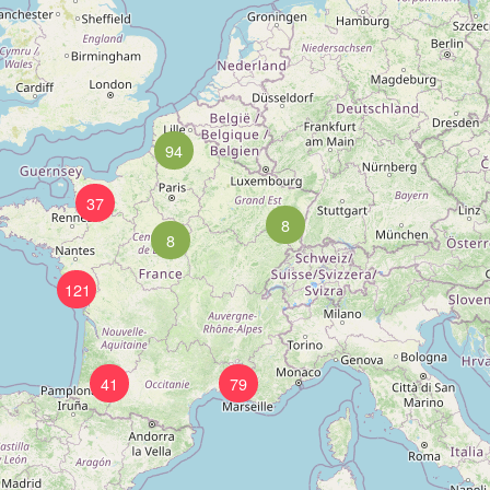
94
37
8
8
121
41
79