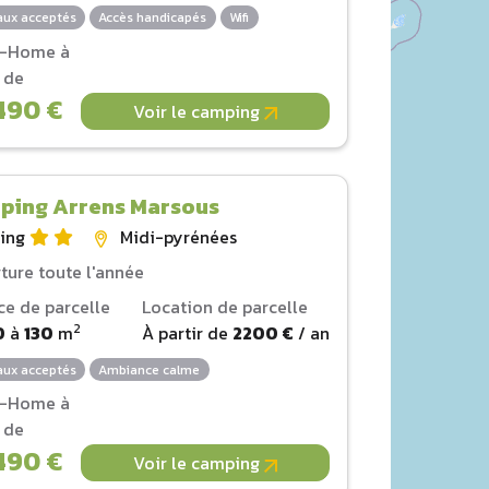
ux acceptés
Accès handicapés
Wifi
l-Home à
r de
490 €
Voir le camping
ping Arrens Marsous
ing
Midi-pyrénées
ture toute l'année
ce de parcelle
Location de parcelle
2
0
à
130
m
À partir de
2200 €
/ an
ux acceptés
Ambiance calme
l-Home à
r de
490 €
Voir le camping