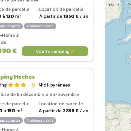
ce de parcelle
Location de parcelle
2
0
à
130
m
À partir de
1850 €
/ an
ux acceptés
Ambiance calme
l-Home à
r de
490 €
Voir le camping
ping Heches
ing
Midi-pyrénées
ture de fin décembre à mi-novembre
ce de parcelle
Location de parcelle
2
0
à
150
m
À partir de
2288 €
/ an
ux acceptés
Ambiance calme
l-Home à