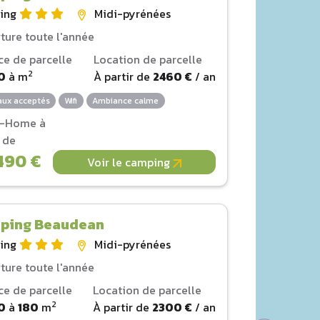
ing
Midi-pyrénées
ture toute l'année
ce de parcelle
Location de parcelle
2
0
à
m
À partir de
2460 €
/ an
ux acceptés
Wifi
Ambiance calme
l-Home à
r de
490 €
Voir le camping
ping Beaudean
ing
Midi-pyrénées
ture toute l'année
ce de parcelle
Location de parcelle
2
0
à
180
m
À partir de
2300 €
/ an