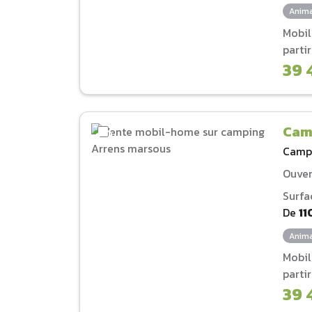
Anima
Mobi
parti
39 
Cam
Camp
Ouver
Surfa
De
11
Anima
Mobi
parti
39 