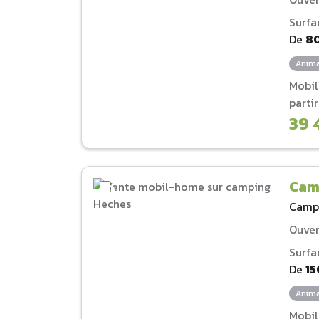
Surfa
De
8
Anima
Mobi
parti
39 
Cam
Camp
Ouver
Surfa
De
15
Anima
Mobi