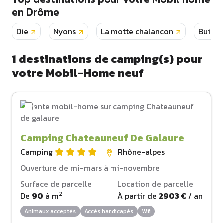
en Drôme
Die
Nyons
La motte chalancon
Buis l
1
destinations de camping(s) pour
votre Mobil-Home neuf
Camping Chateauneuf De Galaure
Camping
Rhône-alpes
Ouverture de mi-mars à mi-novembre
Surface de parcelle
Location de parcelle
2
De
90
à
m
À partir de
2903 €
/ an
Animaux acceptés
Accès handicapés
Wifi