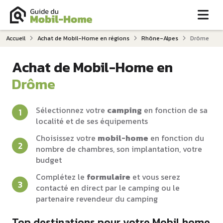
Me
Accueil
Achat de Mobil-Home en régions
Rhône-Alpes
Drôme
Achat de Mobil-Home en
Drôme
Sélectionnez votre
camping
en fonction de sa
localité et de ses équipements
Choisissez votre
mobil-home
en fonction du
nombre de chambres, son implantation, votre
budget
Complétez le
formulaire
et vous serez
contacté en direct par le camping ou le
partenaire revendeur du camping
Top destinations pour votre Mobil home