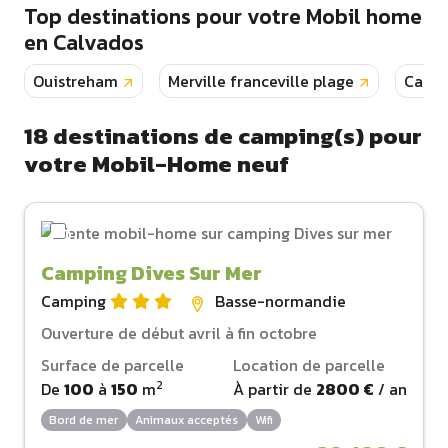
Top destinations pour votre Mobil home
en Calvados
Ouistreham
Merville franceville plage
Cabo
18
destinations de camping(s) pour
votre Mobil-Home neuf
Camping Dives Sur Mer
Camping
Basse-normandie
Ouverture de début avril à fin octobre
Surface de parcelle
Location de parcelle
2
De
100
à
150
m
À partir de
2800 €
/ an
Bord de mer
Animaux acceptés
Wifi