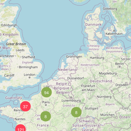
94
37
8
8
121