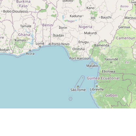
 sur
Espace revendeur
 sur
g 5
ng
A ROCHE-SUR-YON CEDEX
otection des données
Préférences de consentement