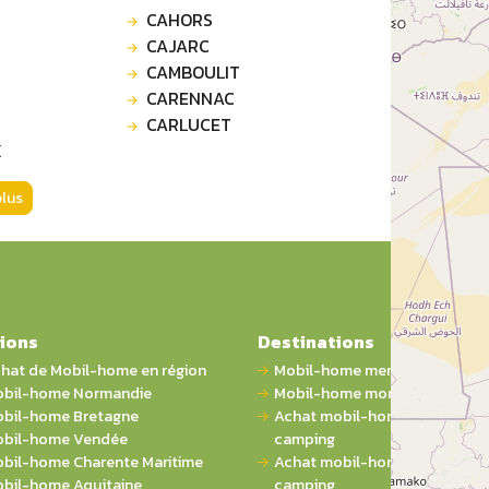
CAHORS
CAJARC
CAMBOULIT
CARENNAC
CARLUCET
X
plus
ions
Destinations
hat de Mobil-home en région
Mobil-home mer
bil-home Normandie
Mobil-home montagne
bil-home Bretagne
Achat mobil-home 1 chambre 
bil-home Vendée
camping
bil-home Charente Maritime
Achat mobil-home 2 chambres
bil-home Aquitaine
camping