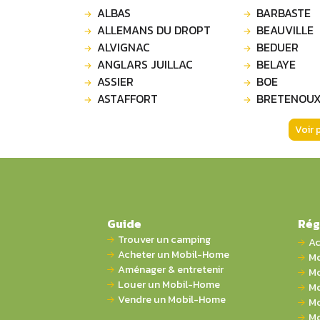
ALBAS
BARBASTE
ALLEMANS DU DROPT
BEAUVILLE
ALVIGNAC
BEDUER
ANGLARS JUILLAC
BELAYE
ASSIER
BOE
ASTAFFORT
BRETENOU
Voir 
Guide
Rég
Trouver un camping
Ac
Acheter un Mobil-Home
Mo
Aménager & entretenir
Mo
Louer un Mobil-Home
Mo
Vendre un Mobil-Home
Mo
Mo