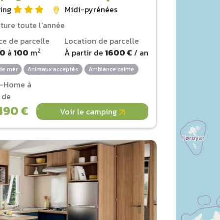
ing
Midi-pyrénées
ture toute l'année
ce de parcelle
Location de parcelle
2
00
à
100
m
À partir de
1600 €
/ an
de mer
Animaux acceptés
Ambiance calme
l-Home à
r de
490 €
Voir le camping