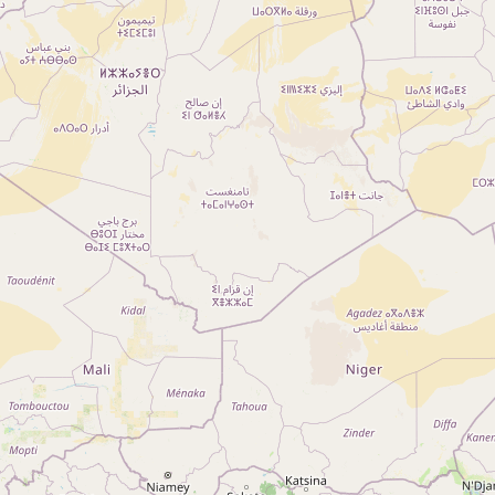
A propos
Qui sommes-nous ?
Actualités
sur
Nos partenaires
Notre réseau
 sur
Nos campings
Blog