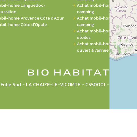
bil-home Languedoc-
Achat mobil-home 3 chambres
ussillon
camping
bil-home Provence Côte d'Azur
Achat mobil-home 4 chambres
bil-home Côte d'Opale
camping
Achat mobil-home sur campin
étoiles
Achat mobil-home sur campi
ouvert à l'année
la Folie Sud - LA CHAIZE-LE-VICOMTE - CS50001 - 85036 L
Plan du site
Mentions légales
CGU
Politique de pr