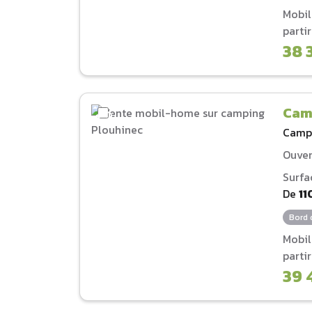
Mobi
parti
38 
Cam
Camp
Ouver
Surfa
De
11
Bord 
Mobi
parti
39 