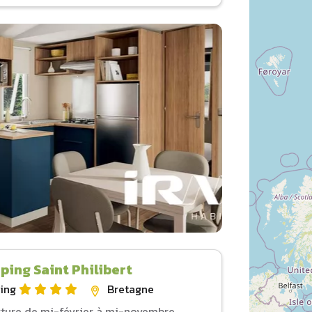
ing Saint Philibert
ing
Bretagne
ture de mi-février à mi-novembre