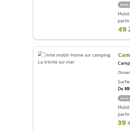
Bord 
Mobi
parti
49 
Camp
Camp
Ouver
Surfa
De
1
Bord 
Mobi
parti
39 