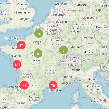
94
37
8
8
121
41
79