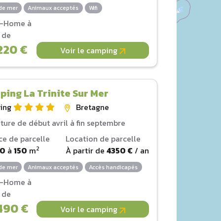
de mer
Animaux acceptés
Wifi
l-Home à
r de
220 €
Voir le camping
ing La Trinite Sur Mer
ing
Bretagne
ture de début avril à fin septembre
ce de parcelle
Location de parcelle
2
00
à
150
m
À partir de
4350 €
/ an
de mer
Animaux acceptés
Accès handicapés
l-Home à
r de
490 €
Voir le camping