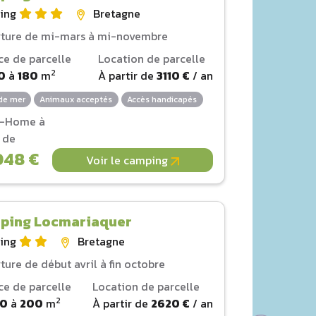
ing
Bretagne
ture de mi-mars à mi-novembre
ce de parcelle
Location de parcelle
2
0
à
180
m
À partir de
3110 €
/ an
de mer
Animaux acceptés
Accès handicapés
l-Home à
r de
048 €
Voir le camping
ping Locmariaquer
ing
Bretagne
ture de début avril à fin octobre
ce de parcelle
Location de parcelle
2
00
à
200
m
À partir de
2620 €
/ an