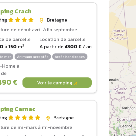
ping Crach
ing
Bretagne
ture de début avril à fin septembre
ce de parcelle
Location de parcelle
2
00
à
150
m
À partir de
4300 €
/ an
de mer
Animaux acceptés
Accès handicapés
l-Home à
r de
490 €
Voir le camping
ping Carnac
ing
Bretagne
ture de mi-mars à mi-novembre