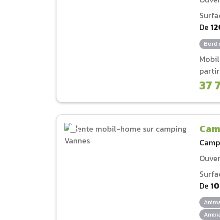
Surfa
De
12
Bord 
Mobi
parti
37 
Cam
Camp
Ouver
Surfa
De
1
Anima
Ambia