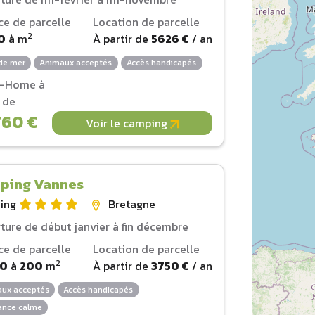
ce de parcelle
Location de parcelle
2
0
à
m
À partir de
5626 €
/ an
de mer
Animaux acceptés
Accès handicapés
l-Home à
r de
760 €
Voir le camping
ping Vannes
ing
Bretagne
ture de début janvier à fin décembre
ce de parcelle
Location de parcelle
2
00
à
200
m
À partir de
3750 €
/ an
ux acceptés
Accès handicapés
nce calme