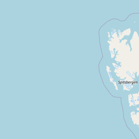
Locmariaquer
Belle ile en mer
Saint gildas de r