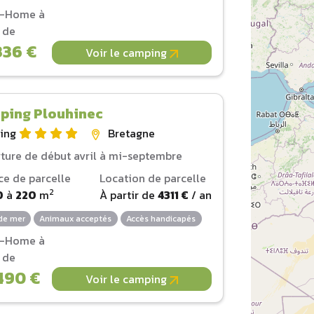
l-Home à
r de
336 €
Voir le camping
ping Plouhinec
ing
Bretagne
ture de début avril à mi-septembre
ce de parcelle
Location de parcelle
2
0
à
220
m
À partir de
4311 €
/ an
de mer
Animaux acceptés
Accès handicapés
l-Home à
r de
490 €
Voir le camping