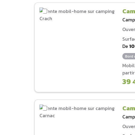
Cam
Camp
Ouver
Surfa
De
1
Bord 
Mobi
parti
39 
Cam
Camp
Ouver