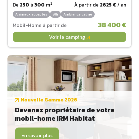
2
De
250
à
300
m
À partir de
2625 €
/ an
Animaux acceptés
Wifi
Ambiance calme
38 400 €
Mobil-Home à partir de
Voir le camping
Nouvelle Gamme 2026
Devenez propriétaire de votre
mobil-home IRM Habitat
En savoir plus