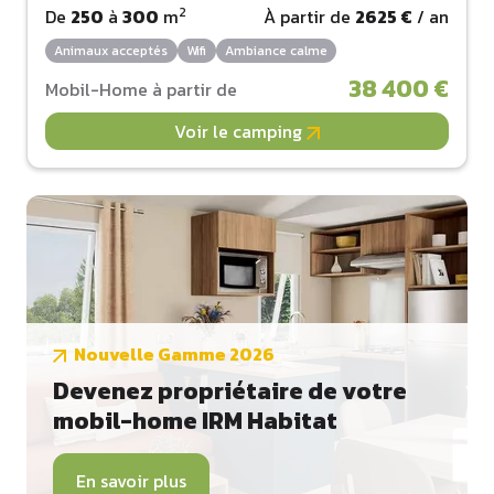
2
De
250
à
300
m
À partir de
2625 €
/ an
Animaux acceptés
Wifi
Ambiance calme
38 400 €
Mobil-Home à partir de
Voir le camping
Nouvelle Gamme 2026
Devenez propriétaire de votre
mobil-home IRM Habitat
En savoir plus