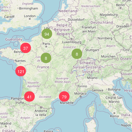
94
37
8
8
121
41
79