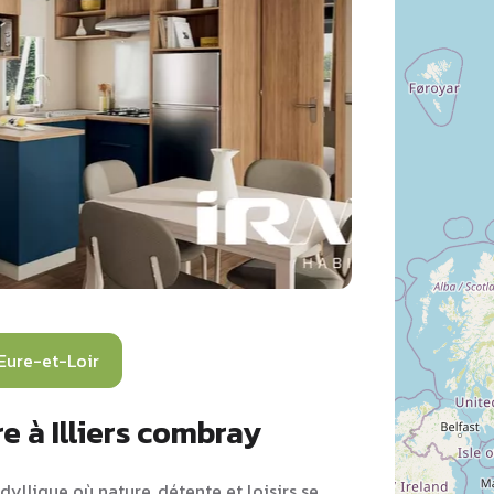
Eure-et-Loir
e à Illiers combray
dyllique où nature, détente et loisirs se