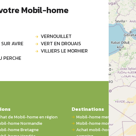
 votre Mobil-home
VERNOUILLET
 SUR AVRE
VERT EN DROUAIS
S
VILLIERS LE MORHIER
U PERCHE
ions
Destinations
hat de Mobil-home en région
Mobil-home mer
bil-home Normandie
Mobil-home montagne
bil-home Bretagne
Achat mobil-home 1 chambre 