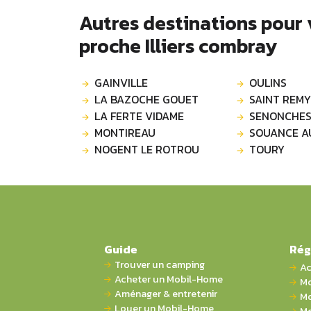
Autres destinations pour
proche Illiers combray
GAINVILLE
OULINS
LA BAZOCHE GOUET
SAINT REMY
LA FERTE VIDAME
SENONCHE
MONTIREAU
SOUANCE A
NOGENT LE ROTROU
TOURY
Guide
Rég
Trouver un camping
Ac
Acheter un Mobil-Home
Mo
Aménager & entretenir
Mo
Louer un Mobil-Home