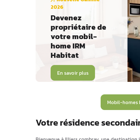
2026
Devenez
propriétaire de
votre mobil-
home IRM
Habitat
En savoir plus
Mobil-homes 
Votre résidence secondair
Bienvenue à Illiers combray, une destination i