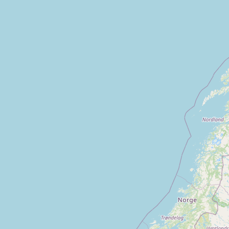
Courville sur eure
Fontaine simon
Anet