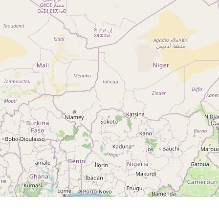
Notre réseau
 sur
Nos campings
Blog
 sur
Espace revendeur
 sur
g 5
ng
A ROCHE-SUR-YON CEDEX
otection des données
Préférences de consentement