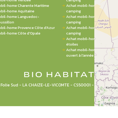
bil-home Vendée
camping
bil-home Charente Maritime
Achat mobil-home 2 chambres
bil-home Aquitaine
camping
bil-home Languedoc-
Achat mobil-home 3 chambres
ussillon
camping
bil-home Provence Côte d'Azur
Achat mobil-home 4 chambres
bil-home Côte d'Opale
camping
Achat mobil-home sur campin
étoiles
Achat mobil-home sur campi
ouvert à l'année
la Folie Sud - LA CHAIZE-LE-VICOMTE - CS50001 - 85036 L
Plan du site
Mentions légales
CGU
Politique de pr