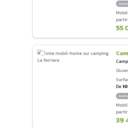
Anima
Mobi
parti
55 
Camp
Camp
Ouver
Surfa
De
1
Anima
Mobi
parti
39 