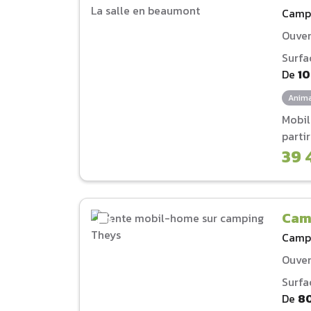
Camp
Ouver
Surfa
De
1
Anima
Mobi
parti
39 
Cam
Camp
Ouver
Surfa
De
8