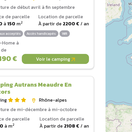
ture de début avril à fin septembre
ce de parcelle
Location de parcelle
2
0
à
150
m
À partir de
2200 €
/ an
ux acceptés
Accès handicapés
Wifi
l-Home à
r de
490 €
Voir le camping
ping Autrans Meaudre En
cors
ing
Rhône-alpes
ture de mi-décembre à mi-octobre
ce de parcelle
Location de parcelle
2
00
à
m
À partir de
2108 €
/ an