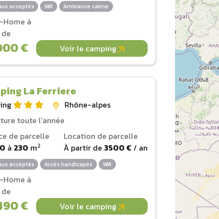
ux acceptés
Wifi
Ambiance calme
l-Home à
r de
000 €
Voir le camping
ing La Ferriere
ing
Rhône-alpes
ture toute l'année
ce de parcelle
Location de parcelle
2
00
à
230
m
À partir de
3500 €
/ an
ux acceptés
Accès handicapés
Wifi
l-Home à
r de
490 €
Voir le camping