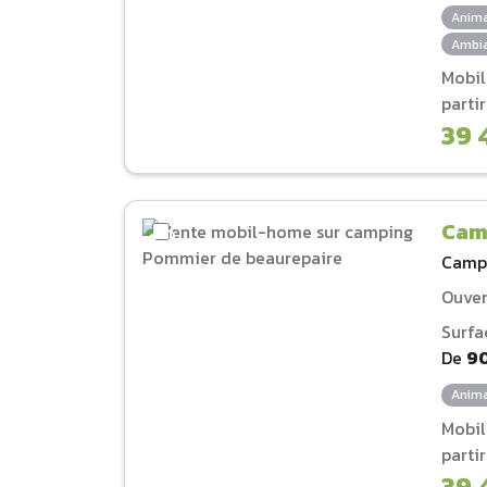
Anima
Ambia
Mobi
parti
39 
Cam
Camp
Ouver
Surfa
De
9
Anima
Mobi
parti
39 