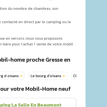
tion du nombre de chambres, son
z contacté en direct par le camping ou le
esse en vercors, nous vous proposons
 Isère pour l’achat / vente de votre mobil
obil-home proche Gresse en
rg d oisans
Le bourg d'oisans
Charavines
M
pour votre Mobil-Home neuf
ping La Salle En Beaumont