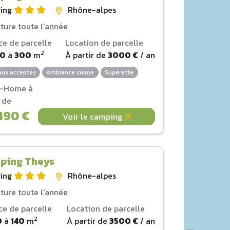
ing
Rhône-alpes
ture toute l'année
ce de parcelle
Location de parcelle
2
00
à
300
m
À partir de
3000 €
/ an
ux acceptés
Ambiance calme
Supérette
l-Home à
r de
490 €
Voir le camping
ping Theys
ing
Rhône-alpes
ture toute l'année
ce de parcelle
Location de parcelle
2
0
à
140
m
À partir de
3500 €
/ an