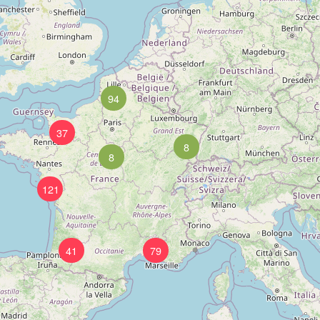
94
37
8
8
121
41
79