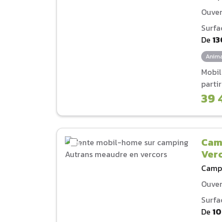
Ouver
Surfa
De
13
Anima
Mobi
parti
39 
Cam
Ver
Camp
Ouver
Surfa
De
1