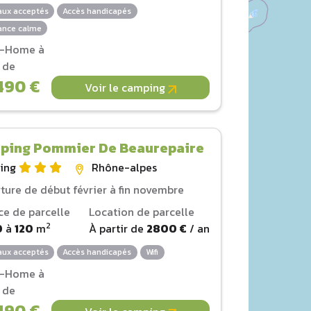
ux acceptés
Accès handicapés
nce calme
l-Home à
r de
490 €
Voir le camping
ping Pommier De Beaurepaire
ing
Rhône-alpes
ture de début février à fin novembre
ce de parcelle
Location de parcelle
2
0
à
120
m
À partir de
2800 €
/ an
ux acceptés
Accès handicapés
Wifi
l-Home à
r de
490 €