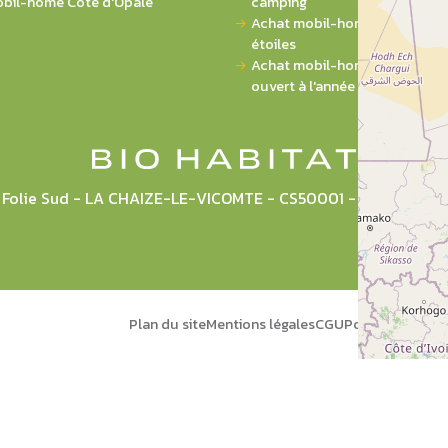
bil-home Côte d'Opale
camping
Achat mobil-home sur campin
étoiles
Achat mobil-home sur campi
ouvert à l'année
la Folie Sud - LA CHAIZE-LE-VICOMTE - CS50001 - 85036 L
Plan du site
Mentions légales
CGU
Politique de pr