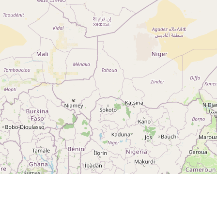
g 5
ng
A ROCHE-SUR-YON CEDEX
otection des données
Préférences de consentement