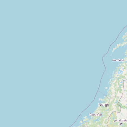
Flers
La ferriere aux etangs
Argentan