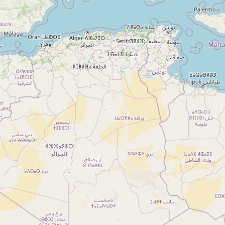
A propos
Qui sommes-nous ?
Actualités
sur
Nos partenaires
Notre réseau
 sur
Nos campings
Blog
 sur
Espace revendeur
 sur