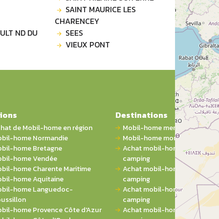
SAINT MAURICE LES
CHARENCEY
ULT ND DU
SEES
VIEUX PONT
ions
Destinations
hat de Mobil-home en région
Mobil-home mer
bil-home Normandie
Mobil-home montagne
bil-home Bretagne
Achat mobil-home 1 chambre 
bil-home Vendée
camping
bil-home Charente Maritime
Achat mobil-home 2 chambres
bil-home Aquitaine
camping
bil-home Languedoc-
Achat mobil-home 3 chambres
ussillon
camping
bil-home Provence Côte d'Azur
Achat mobil-home 4 chambres