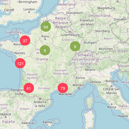
94
37
8
8
121
41
79