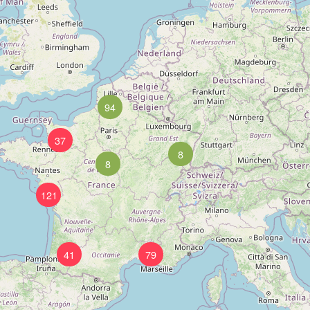
94
37
8
8
121
41
79