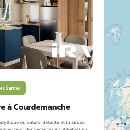
es Sarthe
ire à Courdemanche
yllique où nature, détente et loisirs se
tionnel pour des vacances inoubliables en