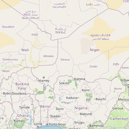
Qui sommes-nous ?
Actualités
sur
Nos partenaires
Notre réseau
 sur
Nos campings
Blog
 sur
Espace revendeur
 sur
g 5
ng
A ROCHE-SUR-YON CEDEX