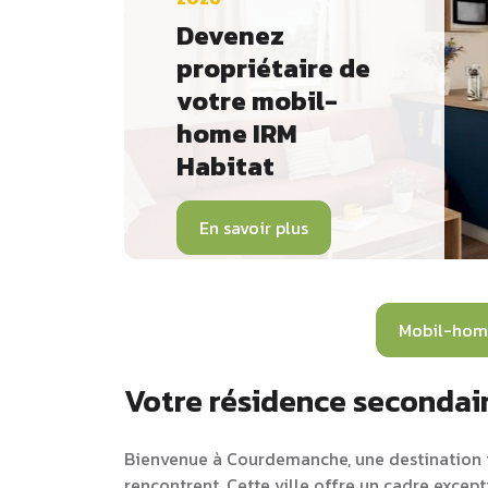
Devenez
propriétaire de
votre mobil-
home IRM
Habitat
En savoir plus
Mobil-hom
Votre résidence seconda
Bienvenue à Courdemanche, une destination id
rencontrent. Cette ville offre un cadre excep