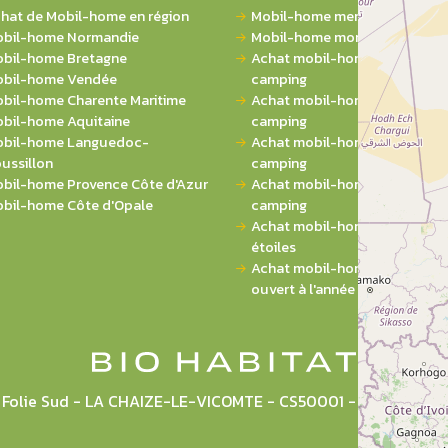
hat de Mobil-home en région
Mobil-home mer
bil-home Normandie
Mobil-home montagne
bil-home Bretagne
Achat mobil-home 1 chambre 
bil-home Vendée
camping
bil-home Charente Maritime
Achat mobil-home 2 chambres
bil-home Aquitaine
camping
bil-home Languedoc-
Achat mobil-home 3 chambres
ussillon
camping
bil-home Provence Côte d'Azur
Achat mobil-home 4 chambres
bil-home Côte d'Opale
camping
Achat mobil-home sur campin
étoiles
Achat mobil-home sur campi
ouvert à l'année
la Folie Sud - LA CHAIZE-LE-VICOMTE - CS50001 - 85036 L