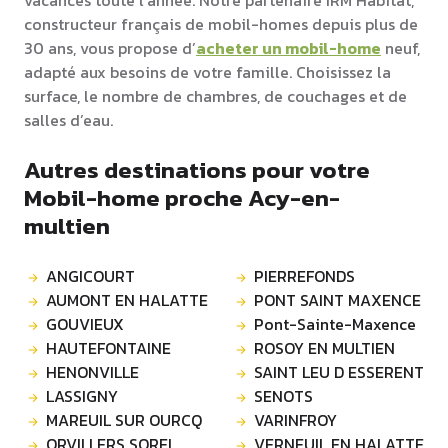
vacances toute l’année. Notre partenaire IRM Habitat,
constructeur français de mobil-homes depuis plus de
30 ans, vous propose d’
acheter un mobil-home
neuf,
adapté aux besoins de votre famille. Choisissez la
surface, le nombre de chambres, de couchages et de
salles d’eau.
Autres destinations pour votre
Mobil-home proche Acy-en-
multien
ANGICOURT
PIERREFONDS
AUMONT EN HALATTE
PONT SAINT MAXENCE
GOUVIEUX
Pont-Sainte-Maxence
HAUTEFONTAINE
ROSOY EN MULTIEN
HENONVILLE
SAINT LEU D ESSERENT
LASSIGNY
SENOTS
MAREUIL SUR OURCQ
VARINFROY
ORVILLERS SOREL
VERNEUIL EN HALATTE